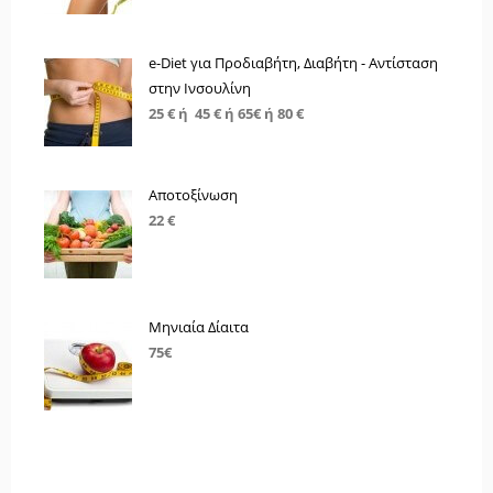
e-Diet για Προδιαβήτη, Διαβήτη - Αντίσταση
στην Ινσουλίνη
25 € ή 45 € ή 65€ ή 80 €
Αποτοξίνωση
22 €
Μηνιαία Δίαιτα
75€