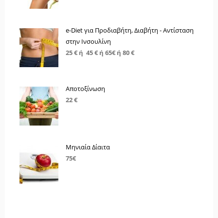
e-Diet για Προδιαβήτη, Διαβήτη - Αντίσταση
στην Ινσουλίνη
25 € ή 45 € ή 65€ ή 80 €
Αποτοξίνωση
22 €
Μηνιαία Δίαιτα
75€