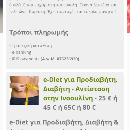
6 κιλά. Είναι ευχάριστη και εύκολη. Ξεκινά Δευτέρα και
τελειώνει Κυριακή. Έχει συνταγές και εύκολα φαγητά !
Τρόποι πληρωμής
• Τραπεζική κατάθεση
• e-banking
• IRIS payments
(Α.Φ.Μ. 075236930)
e-Diet για Προδιαβήτη,
Διαβήτη - Αντίσταση
στην Ινσουλίνη
-
25 € ή
45 € ή 65€ ή 80 €
e-Diet για Προδιαβήτη, Διαβήτη &