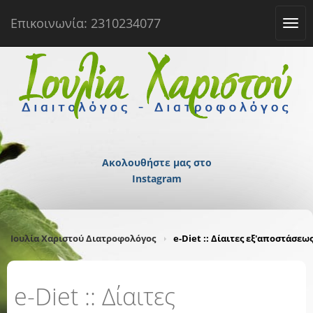
Επικοινωνία: 2310234077
Tog
navi
Ακολουθήστε μας στο
Instagram
Ιουλία Χαριστού Διατροφολόγος
e-Diet :: Δίαιτες εξ'αποστάσεω
e-Diet :: Δίαιτες