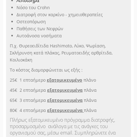
Λιποίδημα
Νόσο του Crohn
Διατροφή στον καρκίνο - χημειοθεραπείες
Οστεοπόρωση
Παθήσεις των Νεφρών
Αυτοάνοσα νοσήματα
Π.χ. Θυρεοειδίτιδα Hashimoto, Λύκο, Ψωρίαση,
Σκλήρυνση κατά πλάκας, Ρευματοειδής αρθρίτιδα,
Κοιλιοκάκη
Το κόστος διαμορφώνεται ως εξής :
25€ 1 επταήμερο
εξατομικευμένο
πλάνο
45€ 2 επταήμερα
εξατομικευμένα
πλάνα
65€ 3 επταήμερα
εξατομικευμένα
πλάνα
80€ 4 επταήμερα
εξατομικευμένα
πλάνα
Πλήρως εξατομικευμένο πρόγραμμα διατροφής,
προσαρμοσμένο ανάλογα με τις ανάγκες του
οργανισμού σας, μέσω email. Συμπληρώνετε ένα