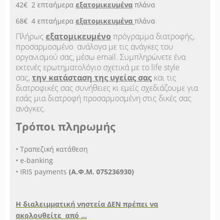
42€ 2 επταήμερα
εξατομικευμένα
πλάνα
68€ 4 επταήμερα
εξατομικευμένα
πλάνα
Πλήρως
εξατομικευμένο
πρόγραμμα διατροφής,
προσαρμοσμένο ανάλογα με τις ανάγκες του
οργανισμού σας, μέσω email. Συμπληρώνετε ένα
εκτενές ερωτηματολόγιο σχετικά με το life style
σας,
την κατάσταση της υγείας σας
και τις
διατροφικές σας συνήθειες κι εμείς σχεδιάζουμε για
εσάς μια διατροφή προσαρμοσμένη στις δικές σας
ανάγκες.
Τρόποι πληρωμής
• Τραπεζική κατάθεση
• e-banking
• IRIS payments
(Α.Φ.Μ. 075236930)
Η διαλειμματική νηστεία ΔΕΝ πρέπει να
ακολουθείτε από ...