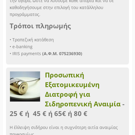
την αγορά, ώστε να λύσουμε κάθε απορία και να σε
καθοδηγήσουμε στην επιλογή του κατάλληλου
προγράμματος.
Τρόποι πληρωμής
• Τραπεζική κατάθεση
• e-banking
• IRIS payments
(Α.Φ.Μ. 075236930)
Προσωπική
Εξατομικευμένη
Διατροφή για
Σιδηροπενική Αναιμία
-
25 € ή 45 € ή 65€ ή 80 €
Η έλλειψη σιδήρου είναι η συχνότερη αιτία αναιμίας
παγκοσμίως.