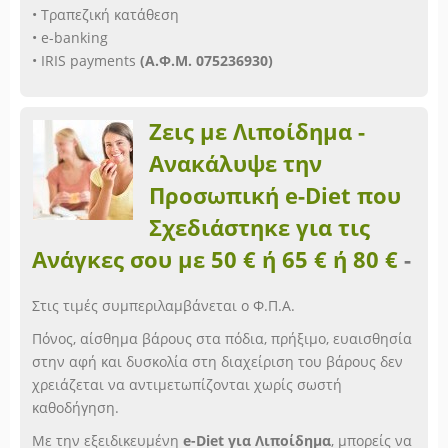
• Τραπεζική κατάθεση
• e-banking
• IRIS payments
(Α.Φ.Μ. 075236930)
Ζεις με Λιποίδημα -
Ανακάλυψε την
Προσωπική e-Diet που
Σχεδιάστηκε για τις
Ανάγκες σου με 50 € ή 65 € ή 80 €
-
Στις τιμές συμπεριλαμβάνεται ο Φ.Π.Α.
Πόνος, αίσθημα βάρους στα πόδια, πρήξιμο, ευαισθησία
στην αφή και δυσκολία στη διαχείριση του βάρους δεν
χρειάζεται να αντιμετωπίζονται χωρίς σωστή
καθοδήγηση.
Με την εξειδικευμένη
e-Diet για Λιποίδημα
, μπορείς να