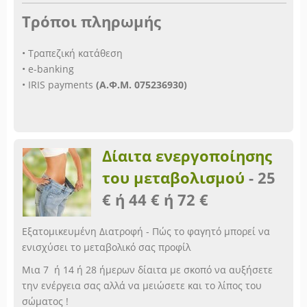
Τρόποι πληρωμής
• Τραπεζική κατάθεση
• e-banking
• IRIS payments
(Α.Φ.Μ. 075236930)
Δίαιτα ενεργοποίησης
του μεταβολισμού
-
25
€ ή 44 € ή 72 €
Εξατομικευμένη Διατροφή - Πώς το φαγητό μπορεί να
ενισχύσει το μεταβολικό σας προφίλ
Μια 7 ή 14 ή 28 ήμερων δίαιτα με σκοπό να αυξήσετε
την ενέργεια σας αλλά να μειώσετε και το λίπος του
σώματος !