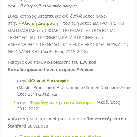
έχουν ιδιαίτερες διατροφικές ανάγκες
.
Είναι κάτοχος μεταπτυχιακού διπλώματος (MSc)
στην
του τμήματος ΔΙΑΤΡΟΦΗΣ ΚΑΙ
«
Κλινική Διατροφή
»
ΔΙΑΙΤΟΛΟΓΙΑΣ της ΣΧΟΛΗΣ ΤΕΧΝΟΛΟΓΙΑΣ ΓΕΩΠΟΝΙΑΣ,
ΤΕΧΝΟΛΟΓΙΑΣ ΤΡΟΦΙΜΩΝ ΚΑΙ ΔΙΑΤΡΟΦΗΣ, του
ΑΛΕΞΑΝΔΡΕΙΟΥ ΤΕΧΝΟΛΟΓΙΚΟΥ ΕΚΠΑΙΔΕΥΤΙΚΟΥ ΙΔΡΥΜΑΤΟΣ
ΘΕΣΣΑΛΟΝΙΚΗΣ (Ακαδ. Έτος 2016-2018).
Κάτοχος δυο τίτλων εξειδίκευσης του
Εθνικού
Καποδιστριακού Πανεπιστημίου Αθηνών
:
στην
«
Κλινική Διατροφή
»
C
linical
(Ακαδ.
(
Master
Practitioner
Programme
in
Nutrition
)
Έτος 2011-2012)
και
(Ακαδ. Έτος
στην
«Ψυχολογίας της εκπαίδευσης»
2011-2012).
Απόκτηση δύο πιστοποίησεων από το
Πανεπιστήμιο του
Stanford
με θέματα :