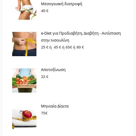
Μεσογειακή διατροφή
40 €
e-Diet για Προδιαβήτη, Διαβήτη - Αντίσταση
στην Ινσουλίνη
25 € ή 45 € ή 65€ ή 80 €
Αποτοξίνωση
22 €
Μηνιαία Δίαιτα
75€