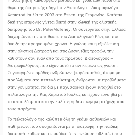
Η αναζήτηση καινούργιων μεθόδων και γνώσεων πάνω στο
θέμα της διατροφής οδηγεί την Διαιτολόγο – Διατροφολόγο
Χαριστού Ιουλία το 2003 στο
Essen
της Γερμανίας. Κατόπιν
δική της επιμονής γίνεται δεκτή στην κλινική της ολιστικής
διατροφής του
Dr
.
Peter
Molleney
. Οι συνεργάτες στην Ελλάδα
διαχειρίζονται τις υποθέσεις του Διαιτολογικού Κέντρου που
άνοιξε την προηγουμένη χρονιά. Η γνώση και η εξειδίκευση
στην ολιστική Διατροφή και στις Δυσανεξίες τροφών, την
καθιστούν σαν έναν από τους πρώτους Διαιτολόγους –
Διατροφολόγους που είχαν αυτό το αντικείμενο ως γνώση.
Συγκεκριμένες ομάδες ανθρώπων (καρδιοπαθείς, άτομα με
προβλήματα στο πεπτικό σύστημα, άνθρωποι με προβλήματα
στην γονιμότητα, παιδιά με παχυσαρκία) έχουν ενταχθεί στο
πελατολόγιο της Κας Χαριστού Ιουλίας και έχουν ευνοηθεί με
καλύτερη διατροφηκη
τα αποτελέσματα και την
στήριξη που
τους παρέχεται.
Το πελατολόγιο της καλύπτει όλη τη γκάμα ασθενειών και
παθήσεων, που συσχετίζονται με τη διατροφή, την παιδική
διατροφή, καθώς και τις ομάδες (π.χ. εγκύους, αθλητές) που