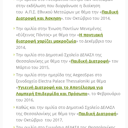
στην εκδήλωση που διοργάνωσε η διοίκηση
του Α.Π.Σ. Εθνικού Μετεώρων με θέμα την «
Παιδική
Διατροφή και Άσκηση
», τον Οκτώβριο του 2014,
Την ομιλία στην Ένωση Ποντίων Μενεμένης
«Εύξεινος Πόντος» με θέμα την «
Η ποντιακή
διατροφή χαρίζει μακροζωία
» το Δεκέμβριο του
2014,
Tην ομιλία στο Δημοτικό Σχολείο ΔΕΛΑΣΛ της
Θεσσαλονίκης με θέμα την «
Παιδική Διατροφή
» τον
Μάρτιο του 2015,
Την ομιλία στην ημερίδα της AegeoSpas στο
ξενοδοχείο Electra Palace Thessaloniki με θέμα
«
Υγιεινή Διατροφή και το Αποτέλεσμα για
Λαμπερή Επιδερμίδα και Πρόσωπο
», το Φεβρουάριο
του 2016,
Kαθώς και την ομιλία στο Δημοτικό Σχολείο ΔΕΛΑΣΛ
της Θεσσαλονίκης με θέμα την «
Παιδική Διατροφή
»
τον Οκτώβριο του 2017,
Την ομιλία στο Γυμνάσιο ΔΕΛΑΣΛ της Θεσσαλονίκης