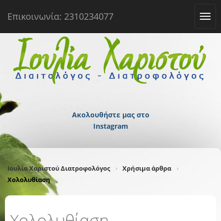
Επικοινωνία: 2310234077
Tog
navi
Ακολουθήστε μας στο
Instagram
Ιουλία Χαριστού Διατροφολόγος
Χρήσιμα άρθρα
Χολολυθίαση
Χολολυθίαση