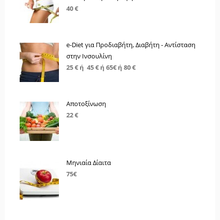
40 €
e-Diet για Προδιαβήτη, Διαβήτη - Αντίσταση
στην Ινσουλίνη
25 € ή 45 € ή 65€ ή 80 €
Αποτοξίνωση
22 €
Μηνιαία Δίαιτα
75€