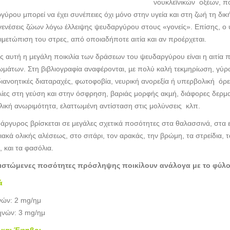
νουκλεϊνικών οξέων, πο
ύρου μπορεί να έχει συνέπειες όχι µόνο στην υγεία και στη ζωή τη δικ
γενέσεις ζώων λόγω έλλειψης ψευδαργύρου στους «γονείς». Επίσης, ο
τιμετώπιση του στρες, από οποιαδήποτε αιτία και αν προέρχεται.
ς αυτή η μεγάλη ποικιλία των δράσεων του ψευδαργύρου είναι η αιτία 
μάτων. Στη βιβλιογραφία αναφέρονται, µε πολύ καλή τεκμηρίωση, γύρω 
ιανοητικές διαταραχές, φωτοφοβία, νευρική ανορεξία ή υπερβολική όρ
ίες στη γεύση και στην όσφρηση, βαριάς μορφής ακµή, διάφορες δερμα
λική ανωριμότητα, ελαττωμένη αντίσταση στις μολύνσεις κλπ.
άργυρος βρίσκεται σε μεγάλες σχετικά ποσότητες στα θαλασσινά, στα 
ιακά ολικής αλέσεως, στο σιτάρι, τον αρακάς, την βρώμη, τα στρείδια,
 και τα φασόλια.
ιστώμενες ποσότητες πρόσληψης ποικίλουν ανάλογα με το φύλο κα
ά
νών: 2 mg/ημ
ηνών: 3 mg/ημ
 και Έφηβοι