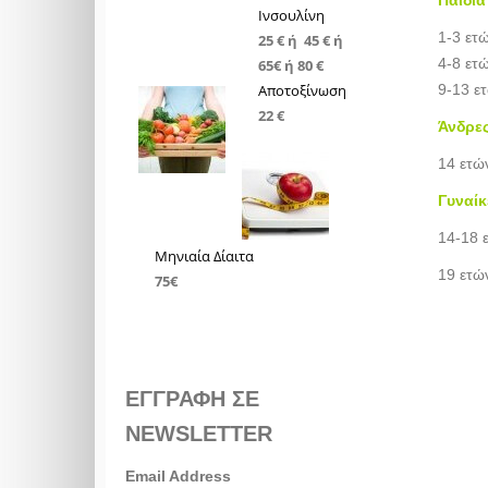
Ινσουλίνη
1-3 ετ
25 € ή 45 € ή
4-8 ετ
65€ ή 80 €
Αποτοξίνωση
9-13 ε
22 €
Άνδρε
14 ετώ
Γυναίκ
14-18 
Μηνιαία Δίαιτα
19 ετώ
75€
ΕΓΓΡΑΦΗ ΣΕ
NEWSLETTER
Email Address