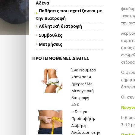
Αδένα
ψευδαργ
Παθήσεις που σχετίζονται με
τερατο
την Διατροφή
την αν
Αθλητική διατροφή
Ακριβώ
Συμβουλές
συμπτω
Μετρήσεις
όπως δ
ανωμαλ
ΠΡΟΤΕΙΝΌΜΕΝΕΣ ΔΊΑΙΤΕΣ
σεξουα
Ένα Νούμερο
Ο ψευδ
κάτω σε 14
δημητρ
ήμερες ! Με
όσπρια,
Μεσογειακή
Οι συν
διατροφή
40 €
Νεογν
e-Diet για
0-6 μη
Προδιαβήτη,
7-12 μ
Διαβήτη -
Αντίσταση στην
Παιδιά