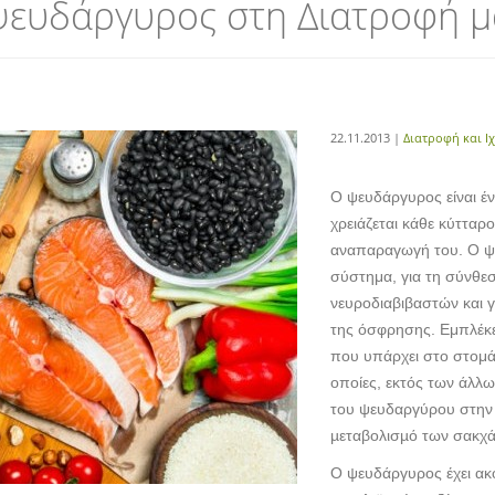
ψευδάργυρος στη Διατροφή μ
22.11.2013 |
Διατροφή και Ι
Ο ψευδάργυρος είναι έν
χρειάζεται κάθε κύτταρο
αναπαραγωγή του. Ο ψε
σύστημα, για τη σύνθεσ
νευροδιαβιβαστών και γ
της όσφρησης. Εμπλέκε
που υπάρχει στο στομά
οποίες, εκτός των άλλω
του ψευδαργύρου στην ι
µεταβολισµό των σακχ
Ο ψευδάργυρος έχει ακ