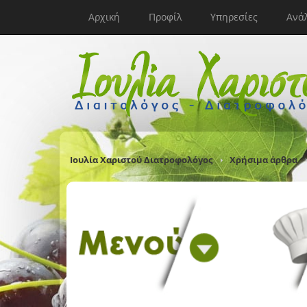
Αρχική
Προφίλ
Υπηρεσίες
Ανά
Ιουλία Χαριστού Διατροφολόγος
Χρήσιμα άρθρα