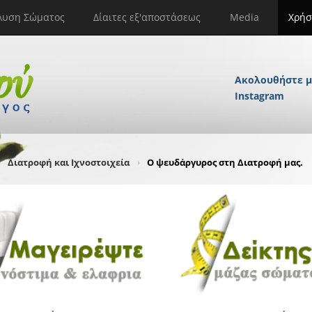
λυση Σώματος
Δίαιτες εξ'αποστάσεως
Media
Χρήσ
Ακολουθήστε μ
Instagram
Διατροφή και Ιχνοστοιχεία
Ο ψευδάργυρος στη Διατροφή μας.