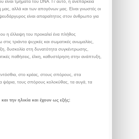
υ είναι τμήματα του DNA. Γι’ αυτό, η ανεπάρκεια
ή µας, αλλά και των απογόνων µας. Είναι γνωστές οι
 ψευδάργυρος είναι απαραίτητος στον άνθρωπο για
που η έλλειψη του προκαλεί ένα πλήθος
στις τριάντα ψυχικές και σωματικές ανωμαλίες,
εξη, δυσκολία στη δυνατότητα συγκέντρωσης,
τικές παθήσεις, έλκη, καθυστέρηση στην ανάπτυξη,
εντόσθια, στο κρέας, στους σπόρους, στα
 τα ψάρια, τους σπόρους κολοκύθας, τα αυγά, τα
ι την ηλικία και έχουν ως εξής: