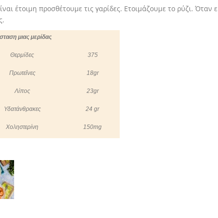
ίναι έτοιμη προσθέτουμε τις γαρίδες. Ετοιμάζουμε το ρύζι. Όταν 
ς.
σταση μιας μερίδας
Θερμίδες
375
Πρωτεΐνες
18
gr
Λίπος
23
gr
Υδατάνθρακες
24 gr
Χοληστερίνη
150
mg