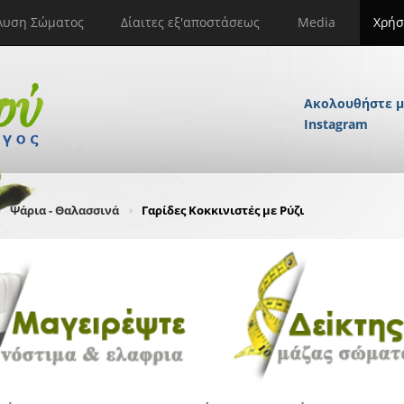
λυση Σώματος
Δίαιτες εξ'αποστάσεως
Media
Χρήσ
Ακολουθήστε μ
Instagram
Ψάρια - Θαλασσινά
Γαρίδες Κοκκινιστές με Ρύζι