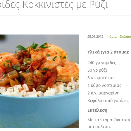
ίδες Κοκκινιστές με Ρύζι
25.06.2012 |
Ψάρια - Θαλασ
Υλικά (για 2 άτομα):
240 γρ γαρίδες
60 γρ ρύζι
8 ντοματάκια
1 κύβο νοστιμιάς
2 κ.γ. μαργαρίνη
Κεφάλια από γαρίδες
Εκτέλεση
Με τα ντοματάκια και
μια σάλτσα.