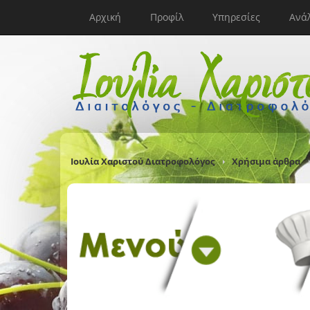
Αρχική
Προφίλ
Υπηρεσίες
Ανά
Ιουλία Χαριστού Διατροφολόγος
Χρήσιμα άρθρα