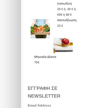
Ινσουλίνη
25 € ή 45 € ή
65€ ή 80 €
Αποτοξίνωση
22 €
Μηνιαία Δίαιτα
75€
ΕΓΓΡΑΦΗ ΣΕ
NEWSLETTER
Email Address