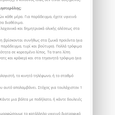
ληστερόλης;
ν κάθε μέρα. Για παράδειγμα, έχετε υγιεινά
εσα διαθέσιμα.
 λαχανικά και δημητριακά ολικής αλέσεως στα
πη βρίσκονται συνήθως στα ζωικά προϊόντα (για
α παράδειγμα, τυρί και βούτυρο). Πολλά τρόφιμα
κότητα σε κορεσμένο λίπος. Τα trans λίπη
τς και κράκερ) και στα τηγανητά τρόφιμα (για
λογιστή, το κινητό τηλέφωνο, ή το σταθμό
ου αυτό απολαμβάνει. Στόχος για τουλάχιστον 1
Κάντε μια βόλτα με ποδήλατο, ή κάντε δουλειές
μορφώσουμε το κατάλληλο υγιεινό διατροφικό