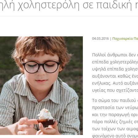
λή χοληστερόλη σε παιδική η
04.03.2016 |
Παχυσαρκία Πα
Πολλοί άνθρωποι δεν 
επίπεδα χοληστερόλης
υψηλά επίπεδα χοληστ
αυξάνονται καθώς ένα
ενήλικας. Αυτό αυξάν
υγείας που σχετίζοντ
Το σώμα του παιδιού 
προστασία των νεύρω
και την παραγωγή ορι
πάρα πολλές ζημιές σ
των τοίχων των αιμοφ
φαινόμενο αυτό ονομά