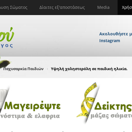
λυση Σώματος
Δίαιτες εξ'αποστάσεως
Media
Χρήσ
Ακολουθήστε μ
Instagram
Παχυσαρκία Παιδιών
Υψηλή χοληστερόλη σε παιδική ηλικία.