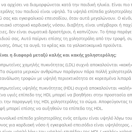
 να αρχίσει να διαμορφώνεται κατά την παιδική ηλικία. Είναι πιο
ερόλης του παιδιού είναι υψηλά. Τα υψηλά επίπεδα χοληστερόλη
ύ σας και εγκεφαλικού επεισοδίου, όταν αυτά μεγαλώνουν. Ο κίνδ
νειακό ιστορικό καρδιακής νόσου, διαβήτη, είναι υπέρβαροι ή παχ
ιες, δεν είναι σωματικά δραστήριοι, ή καπνίζουν. Το ήπαρ παράγ
ιδιού σας. Αυτό παίρνει επίσης τη χοληστερόλη από την τροφή,
υσης, όπως τα αυγά, το κρέας και τα γαλακτοκομικά προϊόντα.
είναι η διαφορά μεταξύ καλής και κακής χοληστερόλης;
οπρωτεΐνες χαμηλής πυκνότητας (LDL) συχνά αποκαλούνται «κακή
Τα σώματα μερικών ανθρώπων παράγουν πάρα πολλή χοληστερόλη L
τανάλωση τροφών με υψηλή περιεκτικότητα σε κορεσμένα λιπαρά 
οπρωτεΐνες υψηλής πυκνότητας (HDL) συχνά αποκαλούνται «καλή»
Ένα υγιές επίπεδο της HDL μπορεί να βοηθήσει στην προστασία απ
ι την παραγωγή της HDL χοληστερόλης το σώμα. Αποφεύγοντας τα
φή μπορεί επίσης να αυξηθούν τα επίπεδα της HDL.
συνολικό επίπεδο χοληστερόλης ενός ατόμου είναι υψηλό λόγω του
υνος για καρδιακή νόσο ή εγκεφαλικό επεισόδιο είναι υψηλότερος.
 είναι υψηλό λόγω του υψηλού επιπέδου της HDL ( «καλής» χοληστ