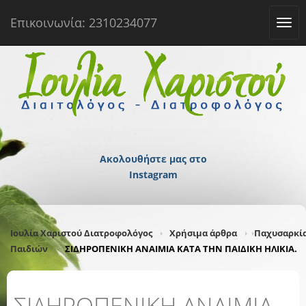
Επικοινωνία: 2310234077
Tog
navi
Ακολουθήστε μας στο
Instagram
Ιουλία Χαριστού Διατροφολόγος
Χρήσιμα άρθρα
Παχυσαρκί
Παιδιών
ΣΙΔΗΡΟΠΕΝΙΚΗ ΑΝΑΙΜΙΑ ΚΑΤΑ ΤΗΝ ΠΑΙΔΙΚΗ ΗΛΙΚΙΑ.
ΣΙΔΗΡΟΠΕΝΙΚΗ ΑΝΑΙΜΙΑ