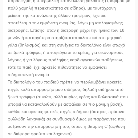
παράδειγμα, η υπερβολική κατανάλωση γάλακτος (τροφίμου με
πολύ χαμηλή περιεκτικότητα σε σίδηρο), με ταυτόχρονη
μείωση της κατανάλωσης άλλων τροφίμων, έχει ως
αποτέλεσμα την εμφάνιση αναιμίας, λόγω μη ισολογισμένης
διατροφής. Επίσης, όταν η διατροφή μέχρι την ηλικία των 18
μηνών ή και αργότερα στηρίζεται αποκλειστικά στο μητρικό
γάλα (θηλασμός) και στη συνέχεια το διαιτολόγιο είναι φτωχό
σε ζωικά τρόφιμα, ή αποφεύγεται το κρέας, για οικονομικούς
λόγους ή για λόγους πρόληψης καρδιαγγειακών παθήσεων,
τότε το παιδί έχει αρκετές πιθανότητες να εμφανίσει
σιδηροπενική αναιμία.
Το διαιτολόγιο του παιδιού πρέπει να περιλαμβάνει αρκετές
πηγές καλά απορροφήσιμου σιδήρου, δηλαδή σιδήρου από
ζωικά τρόφιμα (συκώτι, αλλά κυρίως κρέας και θαλασσινά που
μπορεί να καταναλωθούν με ασφάλεια σε πιο μόνιμη βάση),
καθώς και αρκετές φυτικές πηγές σιδήρου (όσπρια, πράσινα
φυλλώδη λαχανικά) σε συνδυασμό όμως με παράγοντες που
αυξάνουν την απορρόφησή του, όπως η βιταμίνη C (άφθονη
σε διάφορα φρούτα και λαχανικά).