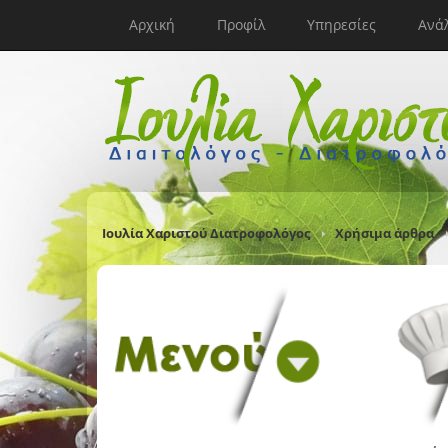
Αρχική
Προφίλ
Υπηρεσίες
Ανά
Ιουλία Χαριστού Διατροφολόγος
Χρήσιμα άρθρα