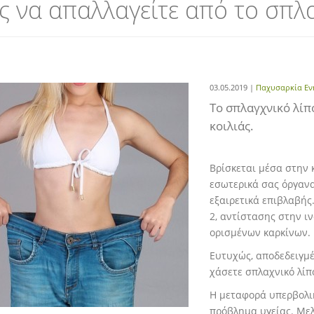
 να απαλλαγείτε από το σπλα
03.05.2019 |
Παχυσαρκία Εν
Το σπλαγχνικό λίπ
κοιλιάς.
Βρίσκεται μέσα στην 
εσωτερικά σας όργανα
εξαιρετικά επιβλαβής
2, αντίστασης στην ι
ορισμένων καρκίνων.
Ευτυχώς, αποδεδειγμ
χάσετε σπλαχνικό λίπ
Η μεταφορά υπερβολικ
πρόβλημα υγείας. Μελ