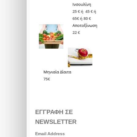
Ινσουλίνη
25 € ή 45 € ή
65€ ή 80 €
Αποτοξίνωση
22 €
Μηνιαία Δίαιτα
75€
ΕΓΓΡΑΦΗ ΣΕ
NEWSLETTER
Email Address