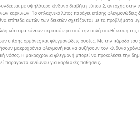
συνδέεται με υψηλότερο κίνδυνο διαβήτη τύπου 2, αντοχής στην 
νων καρκίνων. Το σπλαχνικό λίπος παράγει επίσης φλεγμονώδεις δείκτ
να επίπεδα αυτών των δεικτών σχετίζονται με τα προβλήματα υ
ώδη κύτταρα κάνουν περισσότερα από την απλή αποθήκευση της π
υν επίσης ορμόνες και φλεγμονώδεις ουσίες. Με την πάροδο του 
σουν μακροχρόνια φλεγμονή και να αυξήσουν τον κίνδυνο χρόνιω
κή νόσος. Η μακροχρόνια φλεγμονή μπορεί να προκαλέσει την δημι
εί παράγοντα κινδύνου για καρδιακές παθήσεις.