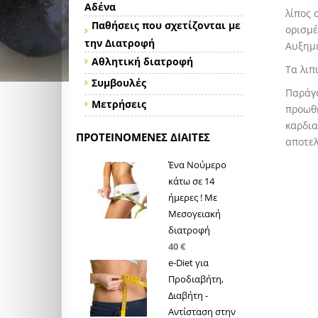
Αδένα
λίπος 
Παθήσεις που σχετίζονται με
ορισμέ
την Διατροφή
Αυξημέ
Αθλητική διατροφή
Τα λιπ
Συμβουλές
Παράγο
Μετρήσεις
προωθή
καρδια
ΠΡΟΤΕΙΝΌΜΕΝΕΣ ΔΊΑΙΤΕΣ
αποτελ
Ένα Νούμερο
κάτω σε 14
ήμερες ! Με
Μεσογειακή
διατροφή
40 €
e-Diet για
Προδιαβήτη,
Διαβήτη -
Αντίσταση στην