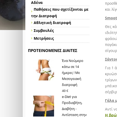
Αδένα
προσθέ
Παθήσεις που σχετίζονται με
και λί
την Διατροφή
Smoot
Αθλητική διατροφή
Θες κά
Συμβουλές
ιδιότη
Μετρήσεις
φράουλ
παγάκι
ΠΡΟΤΕΙΝΌΜΕΝΕΣ ΔΊΑΙΤΕΣ
σίγουρ
Σάντο
Ένα Νούμερο
κάτω σε 14
Για 1 
ήμερες ! Με
κρυώσε
Μεσογειακή
τρίγων
διατροφή
μπέικο
40 €
σέρβιρ
e-Diet για
Γάλα 
Προδιαβήτη,
Διαβήτη -
Αντί ν
Αντίσταση στην
Η βρώ