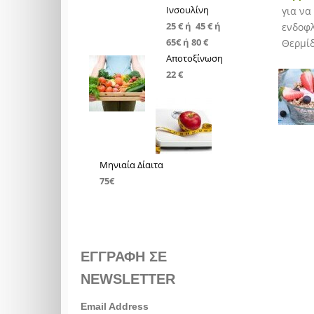
Ινσουλίνη
για να
25 € ή 45 € ή
ενδοφλ
65€ ή 80 €
Θερμίδ
Αποτοξίνωση
22 €
Μηνιαία Δίαιτα
75€
ΕΓΓΡΑΦΗ ΣΕ
NEWSLETTER
Email Address