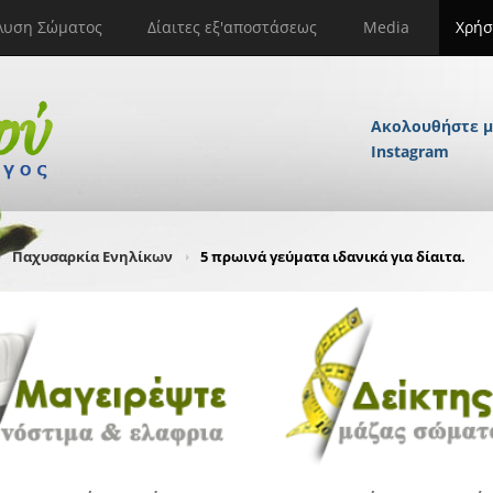
λυση Σώματος
Δίαιτες εξ'αποστάσεως
Media
Χρήσ
Ακολουθήστε μ
Instagram
Παχυσαρκία Ενηλίκων
5 πρωινά γεύματα ιδανικά για δίαιτα.