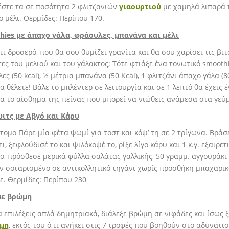
στε τα σε ποσότητα 2 φλιτζανιών
γιαουρτιού
με χαμηλά λιπαρά π
γο μέλι. Θερμίδες: Περίπου 170.
hies με άπαχο γάλα, φράουλες, μπανάνα και μέλι
τι δροσερό, που θα σου θυμίζει γρανίτα και θα σου χαρίσει τις βι
τες του μελιού και του γάλακτος; Τότε φτιάξε ένα τονωτικό smooth
ες (50 kcal), ½ μέτρια μπανάνα (50 Kcal), 1 φλιτζάνι άπαχο γάλα (80
α θέλετε! Βάλε το μπλέντερ σε λειτουργία και σε 1 λεπτό θα έχεις
α το αίσθημα της πείνας που μπορεί να νιώθεις ανάμεσα στα γεύ
υιτς με Αβγό και Κάρυ
άτομο Πάρε μία φέτα ψωμί για τοστ και κόψ’ τη σε 2 τρίγωνα. Βράσ
ι, ξεφλούδισέ το και ψιλόκοψέ το, ρίξε λίγο κάρυ και 1 κ.γ. εξαιρε
ο, πρόσθεσε μερικά φύλλα σαλάτας γαλλικής, 50 γραμμ. αγγουράκι 
ν σοταρισμένο σε αντικολλητικό τηγάνι χωρίς προσθήκη μπαχαρικ
ε. Θερμίδες: Περίπου 230
με βρώμη
α επιλέξεις απλά δημητριακά, διάλεξε βρώμη σε νιφάδες και ίσως 
μη
, εκτός του ό,τι ανήκει στις 7 τροφές που βοηθούν στο αδυνάτι