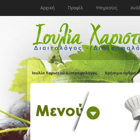
Αρχική
Προφίλ
Υπηρεσίες
Ανά
Ιουλία Χαριστού Διατροφολόγος
Χρήσιμα άρθρα