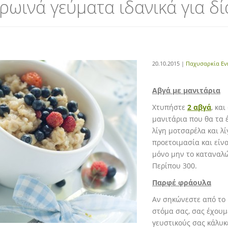
ρωινά γεύματα ιδανικά για δί
20.10.2015 |
Παχυσαρκία Εν
Αβγά με μανιτάρια
Χτυπήστε
2 αβγά
, κα
μανιτάρια που θα τα 
λίγη μοτσαρέλα και λί
προετοιμασία και είν
μόνο μην το καταναλώ
Περίπου 300.
Παρφέ φράουλα
Αν σηκώνεστε από το κ
στόμα σας, σας έχουμ
γευστικούς σας κάλυκ