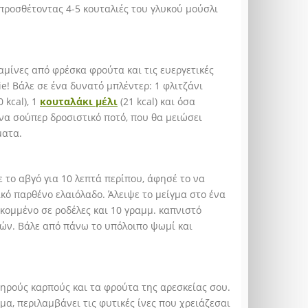
ροσθέτοντας 4-5 κουταλιές του γλυκού μούσλι
ταμίνες από φρέσκα φρούτα και τις ευεργετικές
ie! Βάλε σε ένα δυνατό μπλέντερ: 1 φλιτζάνι
 kcal), 1
κουταλάκι μέλι
(21 kcal) και όσα
 ένα σούπερ δροσιστικό ποτό, που θα μειώσει
ματα.
ε το αβγό για 10 λεπτά περίπου, άφησέ το να
τικό παρθένο ελαιόλαδο. Άλειψε το μείγμα στο ένα
κομμένο σε ροδέλες και 10 γραμμ. καπνιστό
ών. Βάλε από πάνω το υπόλοιπο ψωμί και
ξηρούς καρπούς και τα φρούτα της αρεσκείας σου.
σμα, περιλαμβάνει τις φυτικές ίνες που χρειάζεσαι