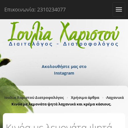
Επικοινωνία: 2310234077
Tog
navi
Ακολουθήστε μας στο
Instagram
Ιουλία Χαριστού Διατροφολόγος
Χρήσιμα άρθρα
Λαχανικά
Κινόα με λεμονάτα ψητά λαχανικά και κρέμα κάσιους.
Κινόα με λεμονάτα ψητά