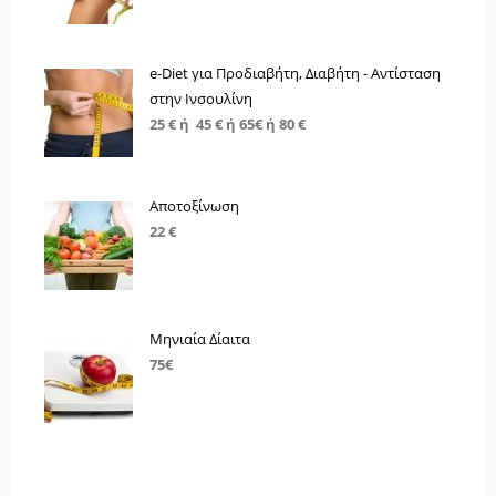
e-Diet για Προδιαβήτη, Διαβήτη - Αντίσταση
στην Ινσουλίνη
25 € ή 45 € ή 65€ ή 80 €
Αποτοξίνωση
22 €
Μηνιαία Δίαιτα
75€