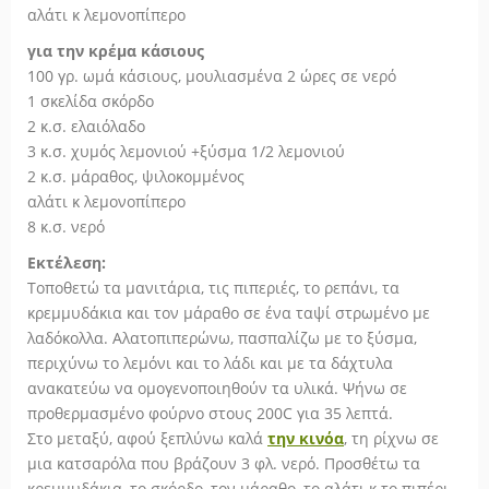
αλάτι κ λεμονοπίπερο
για την κρέμα κάσιους
100 γρ. ωμά κάσιους, μουλιασμένα 2 ώρες σε νερό
1 σκελίδα σκόρδο
2 κ.σ. ελαιόλαδο
3 κ.σ. χυμός λεμονιού +ξύσμα 1/2 λεμονιού
2 κ.σ. μάραθος, ψιλοκομμένος
αλάτι κ λεμονοπίπερο
8 κ.σ. νερό
Εκτέλεση:
Τοποθετώ τα μανιτάρια, τις πιπεριές, το ρεπάνι, τα
κρεμμυδάκια και τον μάραθο σε ένα ταψί στρωμένο με
λαδόκολλα. Αλατοπιπερώνω, πασπαλίζω με το ξύσμα,
περιχύνω το λεμόνι και το λάδι και με τα δάχτυλα
ανακατεύω να ομογενοποιηθούν τα υλικά. Ψήνω σε
προθερμασμένο φούρνο στους 200C για 35 λεπτά.
Στο μεταξύ, αφού ξεπλύνω καλά
την κινόα
, τη ρίχνω σε
μια κατσαρόλα που βράζουν 3 φλ. νερό. Προσθέτω τα
κρεμμυδάκια, το σκόρδο, τον μάραθο, το αλάτι κ το πιπέρι.