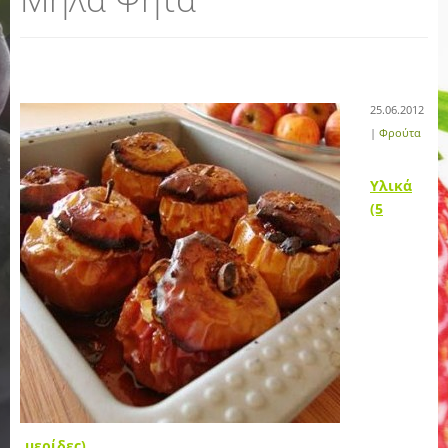
25.06.2012
|
Φρούτα
Υλικά
(5
μερίδες)