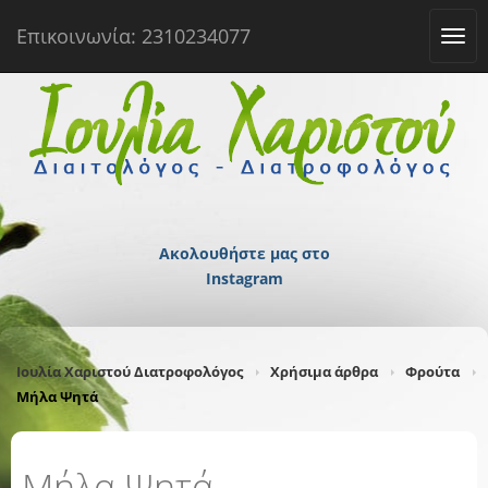
Επικοινωνία: 2310234077
Tog
navi
Ακολουθήστε μας στο
Instagram
Ιουλία Χαριστού Διατροφολόγος
Χρήσιμα άρθρα
Φρούτα
Μήλα Ψητά
Μήλα Ψητά