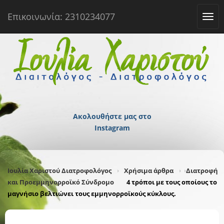
Επικοινωνία: 2310234077
Tog
navi
Ακολουθήστε μας στο
Instagram
Ιουλία Χαριστού Διατροφολόγος
Χρήσιμα άρθρα
Διατροφή
και Προεμμηνορροϊκό Σύνδρομο
4 τρόποι με τους οποίους το
μαγνήσιο βελτιώνει τους εμμηνορροϊκούς κύκλους.