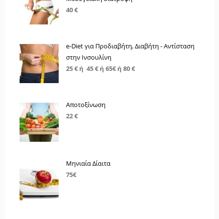
40 €
e-Diet για Προδιαβήτη, Διαβήτη - Αντίσταση
στην Ινσουλίνη
25 € ή 45 € ή 65€ ή 80 €
Αποτοξίνωση
22 €
Μηνιαία Δίαιτα
75€