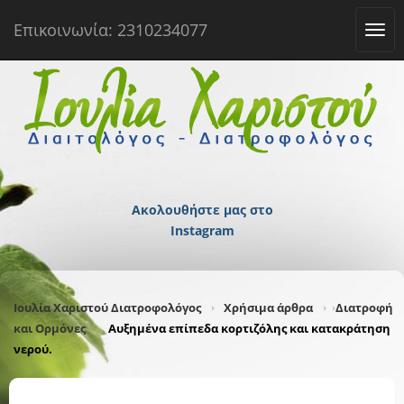
Επικοινωνία: 2310234077
Tog
navi
Ακολουθήστε μας στο
Instagram
Ιουλία Χαριστού Διατροφολόγος
Χρήσιμα άρθρα
Διατροφή
και Ορμόνες
Αυξημένα επίπεδα κορτιζόλης και κατακράτηση
νερού.