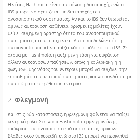
Η νόσος Hashimoto είναι αυτοάνοση διαταραχή, ενώ το
IBS μπορεί να σχετίζεται με διαταραχές του
ανοσοποιητικού συστήματος. Αν και το IBS δεν θεωρείται
αμιγώς αυτοάνοση ασθένεια, ορισμένες μελέτες έχουν
δείξει αυξημένη δραστηριότητα του ανοσοποιητικού
συστήματος στους πάσχοντες. Αυτό υποδηλώνει ότι η
αυτοανοσία μπορεί να παίζει κάποιο ρόλο και στο IBS. Σε
άτομα με Hashimoto, η αυξημένη τάση για εμφάνιση
άλλων αυτοάνοσων παθήσεων, όπως η κοιλιοκάκη ή η
φλεγμονώδης νόσος του εντέρου, μπορεί να αυξάνει την
ευαισθησία του πεπτικού συστήματος και να συνδέεται με
συμπτώματα ευερέθιστου εντέρου.
2.
Φλεγμονή
Και στις δύο καταστάσεις, η φλεγμονή φαίνεται να παίζει
κεντρικό ρόλο. Στη νόσο Hashimoto, η φλεγμονώδης
απόκριση του ανοσοποιητικού συστήματος προκαλεί
βλάβες στον θυρεοειδή, ενώ στο IBS μπορεί να προκληθεί