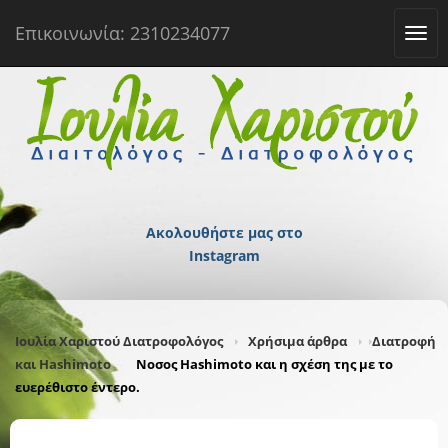
Επικοινωνία: 2310234077
Tog
navi
Ακολουθήστε μας στο
Instagram
Ιουλία Χαριστού Διατροφολόγος
Χρήσιμα άρθρα
Διατροφή
και Hashimoto
Νοσος Hashimoto και η σχέση της με το
ευερέθιστο έντερο.