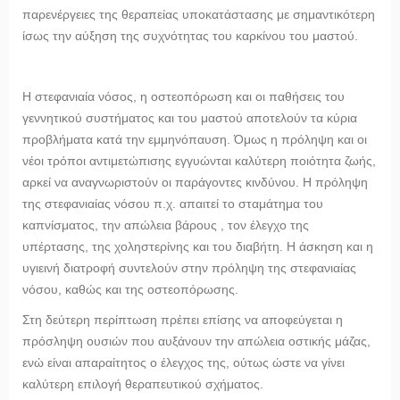
παρενέργειες της θεραπείας υποκατάστασης με σημαντικότερη
ίσως την αύξηση της συχνότητας του καρκίνου του μαστού.
Η στεφανιαία νόσος, η οστεοπόρωση και οι παθήσεις του
γεννητικού συστήματος και του μαστού αποτελούν τα κύρια
προβλήματα κατά την εμμηνόπαυση. Όμως η πρόληψη και οι
νέοι τρόποι αντιμετώπισης εγγυώνται καλύτερη ποιότητα ζωής,
αρκεί να αναγνωριστούν οι παράγοντες κινδύνου. Η πρόληψη
της στεφανιαίας νόσου π.χ. απαιτεί το σταμάτημα του
καπνίσματος, την απώλεια βάρους , τον έλεγχο της
υπέρτασης, της χοληστερίνης και του διαβήτη. Η άσκηση και η
υγιεινή διατροφή συντελούν στην πρόληψη της στεφανιαίας
νόσου, καθώς και της οστεοπόρωσης.
Στη δεύτερη περίπτωση πρέπει επίσης να αποφεύγεται η
πρόσληψη ουσιών που αυξάνουν την απώλεια οστικής μάζας,
ενώ είναι απαραίτητος ο έλεγχος της, ούτως ώστε να γίνει
καλύτερη επιλογή θεραπευτικού σχήματος.