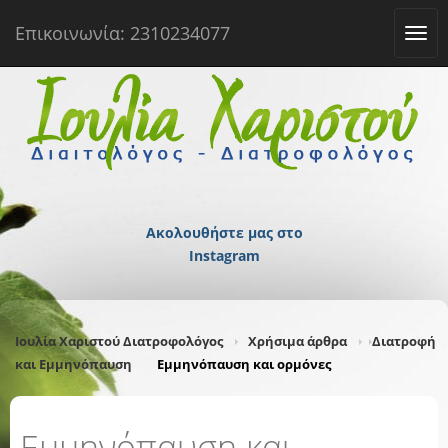
Επικοινωνία: 2310234077
Tog
navi
Ακολουθήστε μας στο
Instagram
Ιουλία Χαριστού Διατροφολόγος
Χρήσιμα άρθρα
Διατροφή
και Εμμηνόπαυση
Εμμηνόπαυση και ορμόνες
Εμμηνόπαυση και