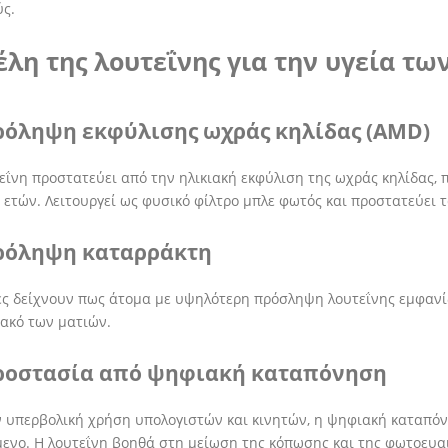
ς.
λη της λουτεΐνης για την υγεία τω
ρόληψη εκφύλισης ωχράς κηλίδας (AMD)
εΐνη προστατεύει από την ηλικιακή εκφύλιση της ωχράς κηλίδας, 
 ετών. Λειτουργεί ως φυσικό φίλτρο μπλε φωτός και προστατεύει 
ρόληψη καταρράκτη
ς δείχνουν πως άτομα με υψηλότερη πρόσληψη λουτεΐνης εμφανί
ακό των ματιών.
ροστασία από ψηφιακή καταπόνηση
 υπερβολική χρήση υπολογιστών και κινητών, η ψηφιακή καταπόν
ενο. Η λουτεΐνη βοηθά στη μείωση της κόπωσης και της φωτοευα