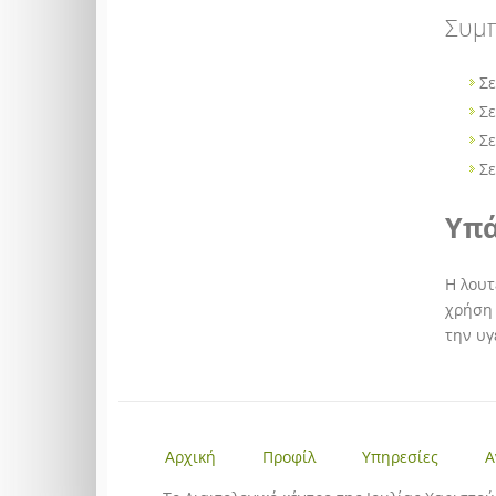
Συμπ
Σε
Σε
Σε
Σε
Υπά
Η λουτ
χρήση 
την υγ
Αρχική
Προφίλ
Υπηρεσίες
Α