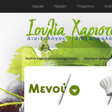
Αρχική
Προφίλ
Υπηρεσίες
Ανά
Ιουλία Χαριστού Διατροφολόγος
Χρήσιμα άρθρα