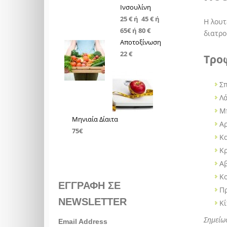
Ινσουλίνη
25 € ή 45 € ή
Η λουτ
65€ ή 80 €
διατρο
Αποτοξίνωση
22 €
Τρο
Σ
Λά
Μ
Μηνιαία Δίαιτα
Α
75€
Κ
Κ
Α
Κ
ΕΓΓΡΑΦΗ ΣΕ
Π
NEWSLETTER
Κί
Σημείω
Email Address