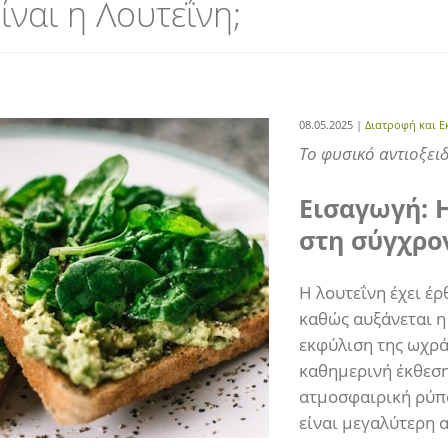
είναι η Λουτεΐνη;
08.05.2025 |
Διατροφή και Ε
Το φυσικό αντιοξει
Εισαγωγή: 
στη σύγχρο
Η λουτεΐνη έχει έρ
καθώς αυξάνεται η
εκφύλιση της ωχρά
καθημερινή έκθεση
ατμοσφαιρική ρύπα
είναι μεγαλύτερη 