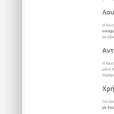
Λου
Η λουτ
ενίσχ
σε ηλι
Αντ
Η λουτ
μόνο σ
παρόμο
Χρή
Για όσ
με λο