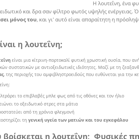
Η λουτεΐνη, ένα φυ
ξειδωτικό και δρα σαν φίλτρο φωτός υψηλής ενέργειας. 
σει μόνος του
, και γι' αυτό είναι απαραίτητη η πρόσ
είναι η λουτεΐνη;
τεΐνη
είναι μια κίτρινη-πορτοκαλί φυτική χρωστική ουσία, που αν
κών συστατικών με αντιοξειδωτικές ιδιότητες. Μαζί με τη ζεαξανθ
ας
, της περιοχής του αμφιβληστροειδούς που ευθύνεται για την κ
εΐνη:
λτράρει το επιβλαβές μπλε φως από τις οθόνες και τον ήλιο
ιώνει το οξειδωτικό στρες στα μάτια
οστατεύει από τη χρόνια φλεγμονή
ποστηρίζει τη
γενική υγεία των ματιών και του εγκεφάλου
 βρίσκεται η λουτεΐνη; Φυσικές π