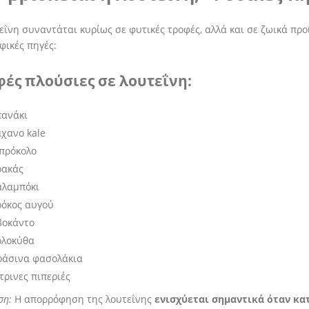
εΐνη συναντάται κυρίως σε φυτικές τροφές, αλλά και σε ζωικά προ
φικές πηγές:
φές πλούσιες σε λουτεΐνη:
πανάκι
χανο kale
πρόκολο
ρακάς
αλαμπόκι
ρόκος αυγού
βοκάντο
ολοκύθα
ράσινα φασολάκια
τρινες πιπεριές
ση:
Η απορρόφηση της λουτεΐνης
ενισχύεται σημαντικά όταν κα