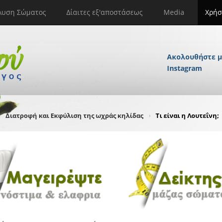
λυση Σώματος
Δίαιτες εξ'αποστάσεως
Media
Χρήσ
Ακολουθήστε μ
Instagram
Διατροφή και Εκφύλιση της ωχράς κηλίδας
Τι είναι η Λουτεΐνη;