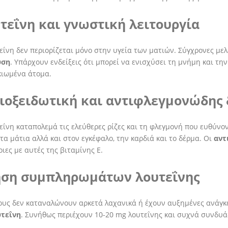
τεΐνη και γνωστική λειτουργία
εΐνη δεν περιορίζεται μόνο στην υγεία των ματιών. Σύγχρονες μ
υση
. Υπάρχουν ενδείξεις ότι μπορεί να ενισχύσει τη μνήμη και τη
κιωμένα άτομα.
ιοξειδωτική και αντιφλεγμονώδης
εΐνη καταπολεμά τις ελεύθερες ρίζες και τη φλεγμονή που ευθύνον
τα μάτια αλλά και στον εγκέφαλο, την καρδιά και το δέρμα. Οι
αντ
ιες με αυτές της βιταμίνης Ε.
ση συμπληρωμάτων λουτεΐνης
ους δεν καταναλώνουν αρκετά λαχανικά ή έχουν αυξημένες ανάγκ
υτεΐνη
. Συνήθως περιέχουν 10-20 mg λουτεΐνης και συχνά συνδυάζ