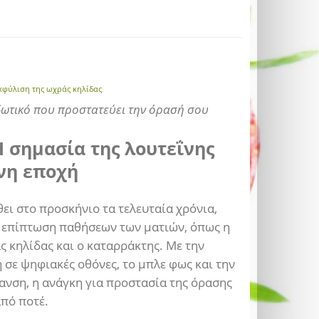
κφύλιση της ωχράς κηλίδας
δωτικό που προστατεύει την όρασή σου
Η σημασία της λουτεΐνης
νη εποχή
θει στο προσκήνιο τα τελευταία χρόνια,
 επίπτωση παθήσεων των ματιών, όπως η
ς κηλίδας και ο καταρράκτης. Με την
 σε ψηφιακές οθόνες, το μπλε φως και την
νση, η ανάγκη για προστασία της όρασης
από ποτέ.