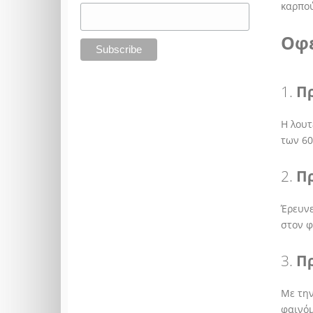
καρπού
Οφέ
1.
Π
Η λουτ
των 60
2.
Π
Έρευνε
στον φ
3.
Π
Με την
φαινόμ