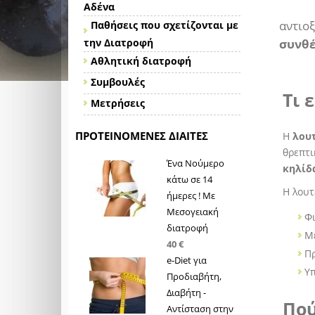
Αδένα
αντιο
Παθήσεις που σχετίζονται με
την Διατροφή
συνθέ
Αθλητική διατροφή
Συμβουλές
Τι 
Μετρήσεις
ΠΡΟΤΕΙΝΌΜΕΝΕΣ ΔΊΑΙΤΕΣ
Η
λου
θρεπτι
Ένα Νούμερο
κηλίδ
κάτω σε 14
Η λουτ
ήμερες ! Με
Μεσογειακή
Φι
διατροφή
Με
40 €
Πρ
e-Diet για
Υ
Προδιαβήτη,
Διαβήτη -
Πού
Αντίσταση στην