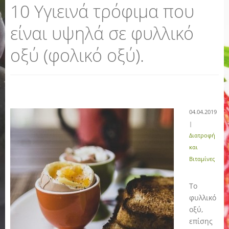
10 Υγιεινά τρόφιμα που
είναι υψηλά σε φυλλικό
οξύ (φολικό οξύ).
04.04.2019
|
Διατροφή
και
Βιταμίνες
Το
φυλλικό
οξύ,
επίσης