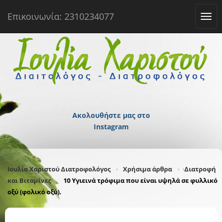
Επικοινωνία: 2310234077
Tog
navi
Ακολουθήστε μας στο
Instagram
Ιουλία Χαριστού Διατροφολόγος
Χρήσιμα άρθρα
Διατροφή
και Βιταμίνες
10 Υγιεινά τρόφιμα που είναι υψηλά σε φυλλικό
οξύ (φολικό οξύ).