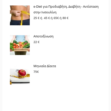
e-Diet για Προδιαβήτη, Διαβήτη - Αντίσταση
στην Ινσουλίνη
25 € ή 45 € ή 65€ ή 80 €
Αποτοξίνωση
22 €
Μηνιαία Δίαιτα
75€