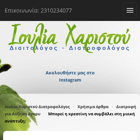
Επικοινωνία: 2310234077
Tog
navi
Ακολουθήστε μας στο
Instagram
Ιουλία Χαριστού Διατροφολόγος
Χρήσιμα άρθρα
Διατροφή
για Αύξηση όγκου
Μπορεί η κρεατίνη να συμβάλει στη μυική
ανάπτυξη;