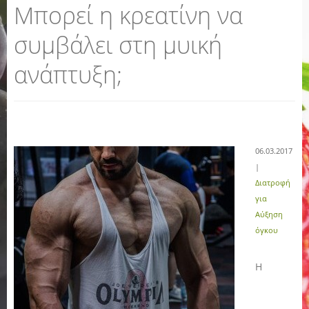
Μπορεί η κρεατίνη να
συμβάλει στη μυική
ανάπτυξη;
06.03.2017
|
Διατροφή
για
Αύξηση
όγκου
Η