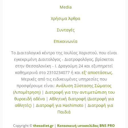
Media
Χρήσιμα Άρθρα
Συνταγές
Επικοινωνία
To Διαιτολογικό κέντρο της Ιουλίας Χαριστού, που είναι
εγκεκριμένη Διαιτολόγος - Διατροφολόγος, βρίσκεται
στην Θεσσαλονίκη - Ι. Δραγούμη 24 και εξυπηρετεί
καθημερινά στο 2310234077 ή και
εξ' αποστάσεως
.
Μερικές από τις ειδικευμένες υπηρεσίες που
προσφέρουμε είναι:
Ανάλυση Σύστασης Σώματος
(Λιπομέτρηση)
|
Διατροφή για την αντιμετώπιση του
θυροειδή αδένα
|
Αθλητική διατροφή (Διατροφή για
αθλητές)
|
Διατροφή για Hashimoto
|
Διατροφή για
Παιδιά
Copyright ©
thessdiet.gr
|
Κατασκευή ιστοσελίδας
BNS PRO