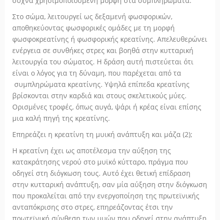
συχνά χρησιμοποιούμενη μορφή στα συμπληρώματα.
Στο σώμα, λειτουργεί ως δεξαμενή φωσφορικών,
αποθηκεύοντας φωσφορικές ομάδες με τη μορφή
φωσφοκρεατίνης ή φωσφορικής κρεατίνης. Απελευθερώνει
ενέργεια σε συνθήκες στρες και βοηθά στην κυτταρική
λειτουργία του σώματος. Η δράση αυτή πιστεύεται ότι
είναι ο λόγος για τη δύναμη, που παρέχεται από τα
συμπληρώματα κρεατίνης. Υψηλά επίπεδα κρεατίνης
βρίσκονται στην καρδιά και στους σκελετικούς μύες.
Ορισμένες τροφές, όπως αυγά, ψάρι ή κρέας είναι επίσης
μια καλή πηγή της κρεατίνης.
Επηρεάζει η κρεατίνη τη μυική ανάπτυξη και μάζα (2);
Η κρεατίνη έχει ως αποτέλεσμα την αύξηση της
κατακράτησης νερού στο μυϊκό κύτταρο, πράγμα που
οδηγεί στη διόγκωση τους. Αυτό έχει θετική επίδραση
στην κυτταρική ανάπτυξη, σαν μία αύξηση στην διόγκωση
που προκαλείται από την ενεργοποίηση της πρωτεϊνικής
ανταπόκρισης στο στρες, επηρεάζοντας έτσι την
πρωτεϊνική σύνθεση των μυών που οδηγεί στην ανάπτυξη