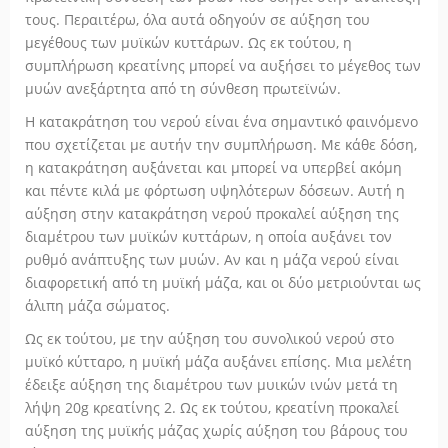
τους. Περαιτέρω, όλα αυτά οδηγούν σε αύξηση του
μεγέθους των μυϊκών κυττάρων. Ως εκ τούτου, η
συμπλήρωση κρεατίνης μπορεί να αυξήσει το μέγεθος των
μυών ανεξάρτητα από τη σύνθεση πρωτεϊνών.
Η κατακράτηση του νερού είναι ένα σημαντικό φαινόμενο
που σχετίζεται με αυτήν την συμπλήρωση. Με κάθε δόση,
η κατακράτηση αυξάνεται και μπορεί να υπερβεί ακόμη
και πέντε κιλά με φόρτωση υψηλότερων δόσεων. Αυτή η
αύξηση στην κατακράτηση νερού προκαλεί αύξηση της
διαμέτρου των μυϊκών κυττάρων, η οποία αυξάνει τον
ρυθμό ανάπτυξης των μυών. Αν και η μάζα νερού είναι
διαφορετική από τη μυϊκή μάζα, και οι δύο μετριούνται ως
άλιπη μάζα σώματος.
Ως εκ τούτου, με την αύξηση του συνολικού νερού στο
μυϊκό κύτταρο, η μυϊκή μάζα αυξάνει επίσης. Μια μελέτη
έδειξε αύξηση της διαμέτρου των μυικών ινών μετά τη
λήψη 20g κρεατίνης 2. Ως εκ τούτου, κρεατίνη προκαλεί
αύξηση της μυϊκής μάζας χωρίς αύξηση του βάρους του