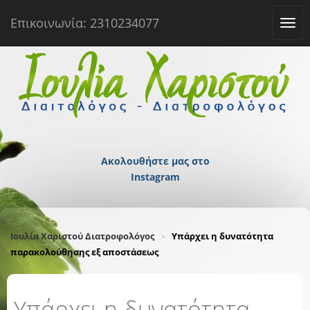
Επικοινωνία: 2310234077
Tog
navi
Ακολουθήστε μας στο
Instagram
Ιουλία Χαριστού Διατροφολόγος
Υπάρχει η δυνατότητα
παρακολούθησης εξ αποστάσεως
Υπάρχει η δυνατότητα