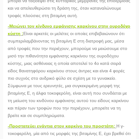
μπορεί να ταξιδέψει στις κυτταρικές μεμβράνες της επιδερμίδας
και να απελευθερώσει τη δράση της, όταν καταναλώνουμε
τροφές πλούσιες στη βιταμίνη αυτή.
-Μειώνει τον κίνδυνο εμφάνισης καρκίνου στην ουροδόχο
κύστη :
Είναι αρκετές οι μελέτες οι οποίες επιβεβαιώνουν ότι
συμπεριλαμβάνοντας τη βιταμίνη Ε στη διατροφή μας, μέσα
από τροφές που την περιέχουν, μπορούμε να μειώσουμε στο
μισό την πιθανότητα εμφάνισης καρκίνου της ουροδόχου
κύστης, μιας ασθένειας η οποία αποτελεί το 4ο κατά σειρά
είδος θανατηφόρου καρκίνου στους άντρες και είναι 4 φορές
πιο συχνός στο ανδρικό φύλο σε σχέση με το γυναικείο.
Σύμφωνα με τους ερευνητές, μια συγκεκριμένη μορφή της
βιταμίνης Ε, η άλφα τοκοφερόλη, είναι αυτή που συνδέεται με
τη μείωση του κινδύνου εμφάνισης αυτού του είδους καρκίνου
και πέραν των τροφών που την περιέχουν, μπορείτε να τη
βρείτε και σε συμπληρώματα.
-Προστατεύει ενάντια στον καρκίνο του προστάτη:
Η γ-
τοκοφερόλη, μία από τις μορφές της βιταμίνης Ε, έχει βρεθεί ότι