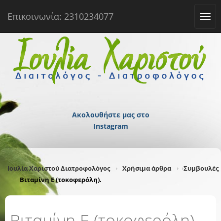
Επικοινωνία: 2310234077
Tog
navi
Ακολουθήστε μας στο
Instagram
Ιουλία Χαριστού Διατροφολόγος
Χρήσιμα άρθρα
Συμβουλές
Βιταμίνη Ε (τοκοφερόλη).
Βιταμίνη Ε (τοκοφερόλη).