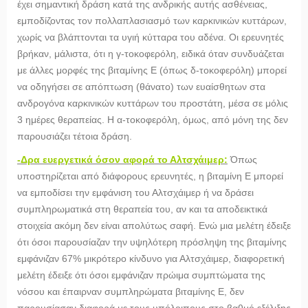
έχει σημαντική δράση κατά της ανδρικής αυτής ασθένειας,
εμποδίζοντας τον πολλαπλασιασμό των καρκινικών κυττάρων,
χωρίς να βλάπτονται τα υγιή κύτταρα του αδένα. Οι ερευνητές
βρήκαν, μάλιστα, ότι η γ-τοκοφερόλη, ειδικά όταν συνδυάζεται
με άλλες μορφές της βιταμίνης Ε (όπως δ-τοκοφερόλη) μπορεί
να οδηγήσει σε απόπτωση (θάνατο) των ευαίσθητων στα
ανδρογόνα καρκινικών κυττάρων του προστάτη, μέσα σε μόλις
3 ημέρες θεραπείας. Η α-τοκοφερόλη, όμως, από μόνη της δεν
παρουσιάζει τέτοια δράση.
-Δρα ευεργετικά όσον αφορά το Αλτσχάιμερ:
Όπως
υποστηρίζεται από διάφορους ερευνητές, η βιταμίνη Ε μπορεί
να εμποδίσει την εμφάνιση του Αλτσχάιμερ ή να δράσει
συμπληρωματικά στη θεραπεία του, αν και τα αποδεικτικά
στοιχεία ακόμη δεν είναι απολύτως σαφή. Ενώ μια μελέτη έδειξε
ότι όσοι παρουσίαζαν την υψηλότερη πρόσληψη της βιταμίνης
εμφάνιζαν 67% μικρότερο κίνδυνο για Αλτσχάιμερ, διαφορετική
μελέτη έδειξε ότι όσοι εμφάνιζαν πρώιμα συμπτώματα της
νόσου και έπαιρναν συμπληρώματα βιταμίνης Ε, δεν