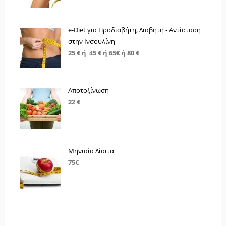
e-Diet για Προδιαβήτη, Διαβήτη - Αντίσταση
στην Ινσουλίνη
25 € ή 45 € ή 65€ ή 80 €
Αποτοξίνωση
22 €
Μηνιαία Δίαιτα
75€