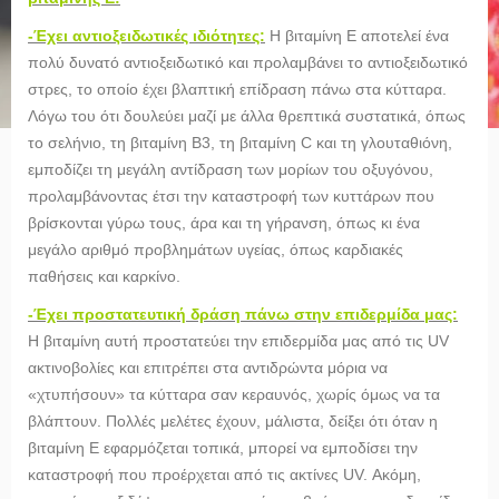
-Έχει αντιοξειδωτικές ιδιότητες:
Η βιταμίνη Ε αποτελεί ένα
πολύ δυνατό αντιοξειδωτικό και προλαμβάνει το αντιοξειδωτικό
στρες, το οποίο έχει βλαπτική επίδραση πάνω στα κύτταρα.
Λόγω του ότι δουλεύει μαζί με άλλα θρεπτικά συστατικά, όπως
το σελήνιο, τη βιταμίνη Β3, τη βιταμίνη C και τη γλουταθιόνη,
εμποδίζει τη μεγάλη αντίδραση των μορίων του οξυγόνου,
προλαμβάνοντας έτσι την καταστροφή των κυττάρων που
βρίσκονται γύρω τους, άρα και τη γήρανση, όπως κι ένα
μεγάλο αριθμό προβλημάτων υγείας, όπως καρδιακές
παθήσεις και καρκίνο.
-Έχει προστατευτική δράση πάνω στην επιδερμίδα μας:
Η βιταμίνη αυτή προστατεύει την επιδερμίδα μας από τις UV
ακτινοβολίες και επιτρέπει στα αντιδρώντα μόρια να
«χτυπήσουν» τα κύτταρα σαν κεραυνός, χωρίς όμως να τα
βλάπτουν. Πολλές μελέτες έχουν, μάλιστα, δείξει ότι όταν η
βιταμίνη Ε εφαρμόζεται τοπικά, μπορεί να εμποδίσει την
καταστροφή που προέρχεται από τις ακτίνες UV. Ακόμη,