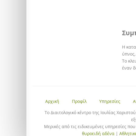
Συμ
Η κατα
ύπνος,
Το κλε
έναν δ
Αρχική
Προφίλ
Υπηρεσίες
Α
To Διαιτολογικό κέντρο της Ιουλίας Χαριστού
εξ
Μερικές από τις ειδικευμένες υπηρεσίες πο
θυροειδή αδένα
|
Αθλητικ