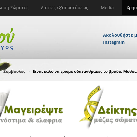
λυση Σώματος
Δίαιτες εξ'αποστάσεως
Media
Χρήσ
Ακολουθήστε μ
Instagram
Συμβουλές
Είναι καλό να τρώμε υδατάνθρακες το βράδυ; Μύθοι, 