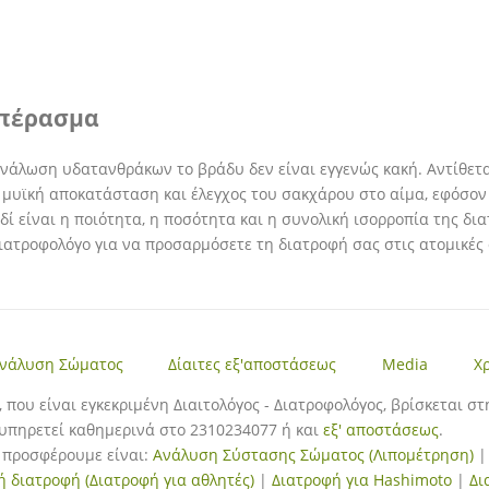
πέρασμα
νάλωση υδατανθράκων το βράδυ δεν είναι εγγενώς κακή. Αντίθετα
 μυϊκή αποκατάσταση και έλεγχος του σακχάρου στο αίμα, εφόσον 
ιδί είναι η ποιότητα, η ποσότητα και η συνολική ισορροπία της δι
ιατροφολόγο για να προσαρμόσετε τη διατροφή σας στις ατομικές 
νάλυση Σώματος
Δίαιτες εξ'αποστάσεως
Media
Χ
, που είναι εγκεκριμένη Διαιτολόγος - Διατροφολόγος, βρίσκεται σ
υπηρετεί καθημερινά στο 2310234077 ή και
εξ' αποστάσεως
.
υ προσφέρουμε είναι:
Ανάλυση Σύστασης Σώματος (Λιπομέτρηση)
ή διατροφή (Διατροφή για αθλητές)
|
Διατροφή για Hashimoto
|
Δι