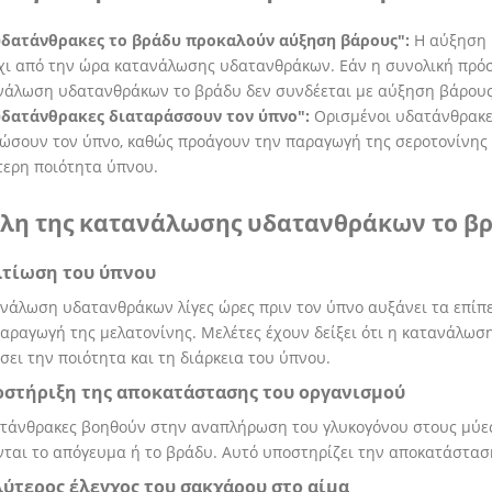
υδατάνθρακες το βράδυ προκαλούν αύξηση βάρους":
Η αύξηση 
όχι από την ώρα κατανάλωσης υδατανθράκων. Εάν η συνολική πρό
νάλωση υδατανθράκων το βράδυ δεν συνδέεται με αύξηση βάρους
υδατάνθρακες διαταράσσουν τον ύπνο":
Ορισμένοι υδατάνθρακες
ιώσουν τον ύπνο, καθώς προάγουν την παραγωγή της σεροτονίνης 
τερη ποιότητα ύπνου.
λη της κατανάλωσης υδατανθράκων το β
λτίωση του ύπνου
νάλωση υδατανθράκων λίγες ώρες πριν τον ύπνο αυξάνει τα επίπ
αραγωγή της μελατονίνης. Μελέτες έχουν δείξει ότι η κατανάλω
σει την ποιότητα και τη διάρκεια του ύπνου.
οστήριξη της αποκατάστασης του οργανισμού
τάνθρακες βοηθούν στην αναπλήρωση του γλυκογόνου στους μύες, 
ται το απόγευμα ή το βράδυ. Αυτό υποστηρίζει την αποκατάστασ
λύτερος έλεγχος του σακχάρου στο αίμα