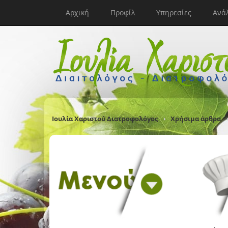
Αρχική
Προφίλ
Υπηρεσίες
Ανά
Ιουλία Χαριστού Διατροφολόγος
Χρήσιμα άρθρα