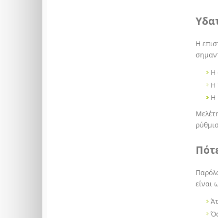
Υδατ
Η επισ
σημαντ
Η 
Η
Η
Μελέτ
ρύθμισ
Πότ
Παρόλο
είναι 
Ά
Όσ