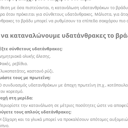
ίθεση με όσα πιστεύονται, η κατανάλωση υδατανθράκων το βράδυ
ερα όταν πρόκειται για σύνθετους υδατάνθρακες. Μάλιστα, για άτο
θρακες το βράδυ μπορεί να ρυθμίσουν τα επίπεδα σακχάρου πιο 
 να καταναλώνουμε υδατάνθρακες το βρά
έξτε σύνθετους υδατάνθρακες:
Δημητριακά ολικής άλεσης.
Φακές, ρεβίθια.
Γλυκοπατάτες, καστανό ρύζι.
υάστε τους με πρωτεΐνη:
Ο συνδυασμός υδατανθράκων με άπαχη πρωτεΐνη (π.χ., κοτόπουλο, 
τον κορεσμό.
οχή στη μερίδα:
Περιορίστε την κατανάλωση σε μέτριες ποσότητες ώστε να αποφε
ύγετε τους απλούς υδατάνθρακες:
Η ζάχαρη και τα γλυκά μπορεί να προκαλέσουν απότομες αυξομειώ
ύπνο.