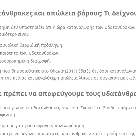
άνθρακες και απώλεια βάρους: Τι δείχνου
τήμη δεν υποστηρίζει ότι η ώρα κατανάλωσης των υδατανθράκων 
ικότερο είναι:
συνολική θερμιδική πρόσληψη.
 ποιότητα των υδατανθράκων.
 ισορροπημένη διατροφή.
η που δημοσιεύτηκε στο
Obesity
(2011) έδειξε ότι όσοι κατανάλων
η της πείνας και μεγαλύτερη απώλεια λίπους σε σύγκριση με εκε
ε πρέπει να αποφεύγουμε τους υδατάνθρα
 που γενικά οι υδατάνθρακες δεν είναι "κακοί" το βράδυ, υπάρχο
ωφέλιμη:
τομα με γαστροοισοφαγική παλινδρόμηση.
οι τρώνε μεγάλες ποσότητες υδατανθράκων κατά τη διάρκεια της