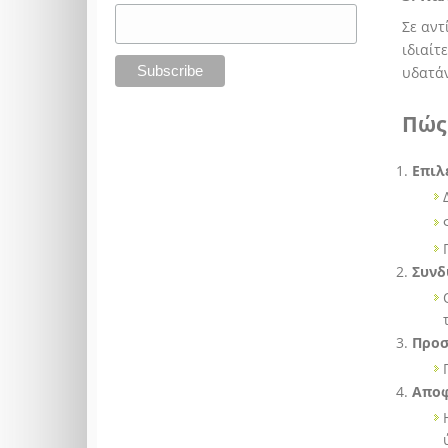
Σε αντ
ιδιαίτ
υδατάν
Πώς
Επιλ
Συνδ
Προσ
Αποφ