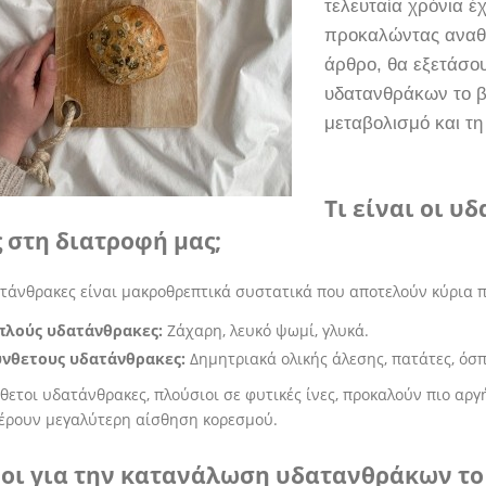
τελευταία χρόνια έ
προκαλώντας αναθε
άρθρο, θα εξετάσο
υδατανθράκων το β
μεταβολισμό και τη 
Τι είναι οι υ
 στη διατροφή μας;
τάνθρακες είναι μακροθρεπτικά συστατικά που αποτελούν κύρια πη
πλούς υδατάνθρακες:
Ζάχαρη, λευκό ψωμί, γλυκά.
ύνθετους υδατάνθρακες:
Δημητριακά ολικής άλεσης, πατάτες, όσπ
θετοι υδατάνθρακες, πλούσιοι σε φυτικές ίνες, προκαλούν πιο αρ
έρουν μεγαλύτερη αίσθηση κορεσμού.
οι για την κατανάλωση υδατανθράκων το