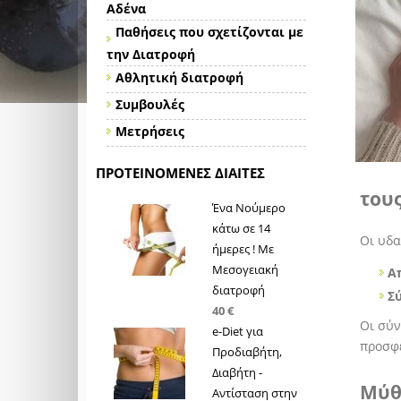
Αδένα
Παθήσεις που σχετίζονται με
την Διατροφή
Αθλητική διατροφή
Συμβουλές
Μετρήσεις
ΠΡΟΤΕΙΝΌΜΕΝΕΣ ΔΊΑΙΤΕΣ
τους
Ένα Νούμερο
κάτω σε 14
Οι υδα
ήμερες ! Με
Μεσογειακή
Α
διατροφή
Σ
40 €
Οι σύν
e-Diet για
προσφ
Προδιαβήτη,
Διαβήτη -
Μύθ
Αντίσταση στην