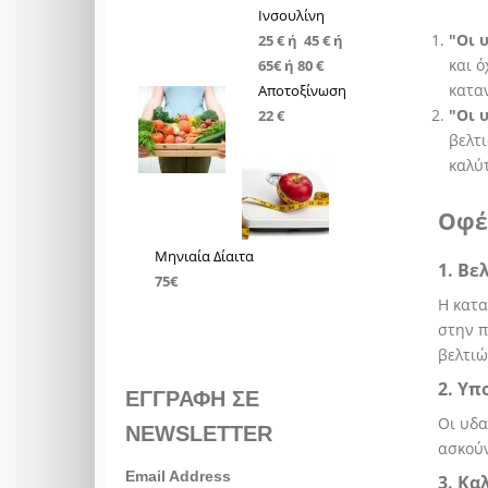
Ινσουλίνη
"Οι 
25 € ή 45 € ή
και 
65€ ή 80 €
κατα
Αποτοξίνωση
"Οι 
22 €
βελτ
καλύ
Οφέ
Μηνιαία Δίαιτα
1. Βε
75€
Η κατα
στην π
βελτιώ
2. Υπ
ΕΓΓΡΑΦΗ ΣΕ
Οι υδα
NEWSLETTER
ασκούν
Email Address
3. Κα