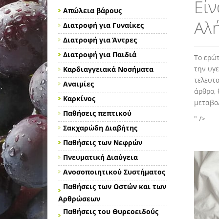
Είν
Απώλεια βάρους
Αλή
Διατροφή για Γυναίκες
Διατροφή για Άντρες
Διατροφή για Παιδιά
Το ερώ
την υγε
Καρδιαγγειακά Νοσήματα
τελευτα
Αναιμίες
άρθρο,
Καρκίνος
μεταβολ
Παθήσεις πεπτικού
" />
Σακχαρώδη Διαβήτης
Παθήσεις των Νεφρών
Πνευματική Διαύγεια
Ανοσοποιητικού Συστήματος
Παθήσεις των Οστών και των
Αρθρώσεων
Παθήσεις του Θυρεοειδούς