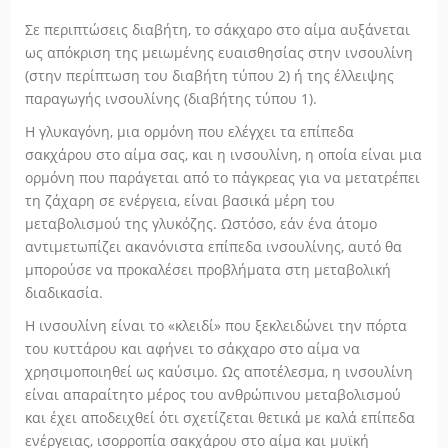
Σε περιπτώσεις διαβήτη, το σάκχαρο στο αίμα αυξάνεται
ως απόκριση της μειωμένης ευαισθησίας στην ινσουλίνη
(στην περίπτωση του διαβήτη τύπου 2) ή της έλλειψης
παραγωγής ινσουλίνης (διαβήτης τύπου 1).
Η γλυκαγόνη, μια ορμόνη που ελέγχει τα επίπεδα
σακχάρου στο αίμα σας, και η ινσουλίνη, η οποία είναι μια
ορμόνη που παράγεται από το πάγκρεας για να μετατρέπει
τη ζάχαρη σε ενέργεια, είναι βασικά μέρη του
μεταβολισμού της γλυκόζης. Ωστόσο, εάν ένα άτομο
αντιμετωπίζει ακανόνιστα επίπεδα ινσουλίνης, αυτό θα
μπορούσε να προκαλέσει προβλήματα στη μεταβολική
διαδικασία.
Η ινσουλίνη είναι το «κλειδί» που ξεκλειδώνει την πόρτα
του κυττάρου και αφήνει το σάκχαρο στο αίμα να
χρησιμοποιηθεί ως καύσιμο. Ως αποτέλεσμα, η ινσουλίνη
είναι απαραίτητο μέρος του ανθρώπινου μεταβολισμού
και έχει αποδειχθεί ότι σχετίζεται θετικά με καλά επίπεδα
ενέργειας, ισορροπία σακχάρου στο αίμα και μυϊκή