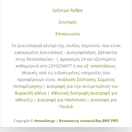
Χρήσιμα Άρθρα
Συνταγές
Επικοινωνία
To Διαιτολογικό κέντρο της Ιουλίας Χαριστού, που είναι
εγκεκριμένη Διαιτολόγος - Διατροφολόγος, βρίσκεται
στην Θεσσαλονίκη - Ι. Δραγούμη 24 και εξυπηρετεί
καθημερινά στο 2310234077 ή και
εξ' αποστάσεως
.
Μερικές από τις ειδικευμένες υπηρεσίες που
προσφέρουμε είναι:
Ανάλυση Σύστασης Σώματος
(Λιπομέτρηση)
|
Διατροφή για την αντιμετώπιση του
θυροειδή αδένα
|
Αθλητική διατροφή (Διατροφή για
αθλητές)
|
Διατροφή για Hashimoto
|
Διατροφή για
Παιδιά
Copyright ©
thessdiet.gr
|
Κατασκευή ιστοσελίδας
BNS PRO