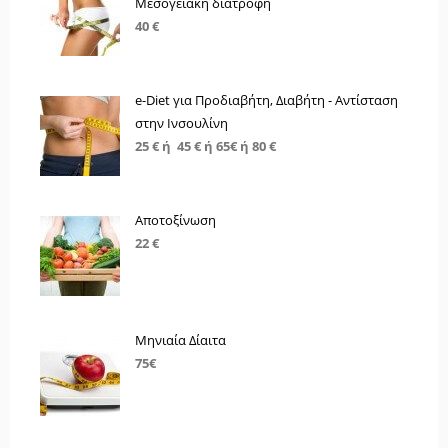
Μεσογειακή διατροφή
40 €
e-Diet για Προδιαβήτη, Διαβήτη - Αντίσταση
στην Ινσουλίνη
25 € ή 45 € ή 65€ ή 80 €
Αποτοξίνωση
22 €
Μηνιαία Δίαιτα
75€