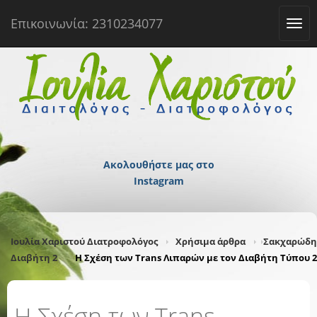
Επικοινωνία: 2310234077
Tog
navi
Ακολουθήστε μας στο
Instagram
Ιουλία Χαριστού Διατροφολόγος
Χρήσιμα άρθρα
Σακχαρώδη
Διαβήτη 2
Η Σχέση των Trans Λιπαρών με τον Διαβήτη Τύπου 2
Η Σχέση των Trans