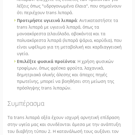
λέξεις όπως "υδρογονωμένα έλαια", που σημαίνουν
ότι περιέχουν trans λιπαρά.
Προτιμήστε υγιεινά λιπαρά
: Αντικαταστήστε τα
trans λιπαρά με υγιεινά λιπαρά, όπως τα
μονοακόρεστα (ελαιόλαδο, αβοκάντο) και τα
πολυακόρεστα λιπαρά (λιπαρά ψάρια, καρύδια), που
είναι ωφέλιμα για τη μεταβολική και καρδιαγγειακή
υγεία.
Επιλέξτε φυσικά προϊόντα
: Η χρήση φυσικών
τροφίμων, όπως φρέσκα φρούτα, λαχανικά,
δημητριακά ολικής άλεσης και άπαχες πηγές
πρωτεΐνης, μπορεί να βοηθήσει στη μείωση της
πρόσληψης trans λιπαρών.
Συμπέρασμα
Τα trans λιπαρά οξέα έχουν ισχυρή αρνητική επίδραση
στην υγεία μας και συνδέονται άμεσα με την ανάπτυξη
του διαβήτη τύπου 2. Η κατανάλωσή τους αυξάνει τον