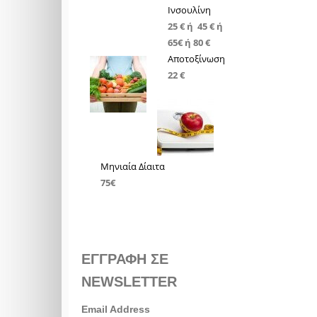
Ινσουλίνη
25 € ή 45 € ή
65€ ή 80 €
Αποτοξίνωση
22 €
Μηνιαία Δίαιτα
75€
ΕΓΓΡΑΦΗ ΣΕ
NEWSLETTER
Email Address