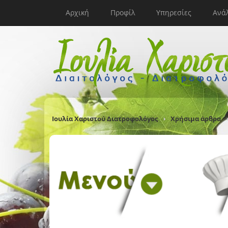
Αρχική
Προφίλ
Υπηρεσίες
Ανά
Ιουλία Χαριστού Διατροφολόγος
Χρήσιμα άρθρα