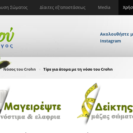
λυση Σώματος
Δίαιτες εξ'αποστάσεως
Media
Χρήσ
Ακολουθήστε μ
Instagram
Νόσος του Crohn
Tips για άτομα με τη νόσο του Crohn