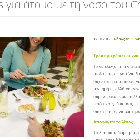
s για άτομα με τη νόσο του C
17.10.2012 |
Νόσος του Cro
Τρώτε μικρά και συχνά
Το να ελέγχεται την μερί
πολύ μπορεί να είναι δύ
συχνά γεύματα μπορεί ν
την ημέρα, αλλά να γίν
συμπληρώσετε με πολλά,
επόμενο γεύμα σας πεινα
οποία μπορεί να οδηγήσ
Αποφύγετε το λίπος
Τα λιπαρά τρόφιμα μπορε