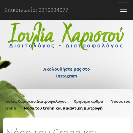
Επικοινωνία: 2310234077
Tog
navi
Ακολουθήστε μας στο
Instagram
Ιουλία Χαριστού Διατροφολόγος
Χρήσιμα άρθρα
Νόσος του
Crohn
Νόσο του Crohn και πικάντικη Διατροφή
Νόσο του Crohn και