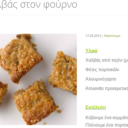
λβάς στον φούρνο
17.03.2013 |
Νηστίσιμα
Υλικά
Χαλβάς από ταχίνι (
Φέτες πορτοκάλι
Αλουμινόχαρτο
Amaretto προαιρετικ
Εκτέλεση
Κόβουμε ένα κομμάτ
Πλένουμε ένα πορτοκ