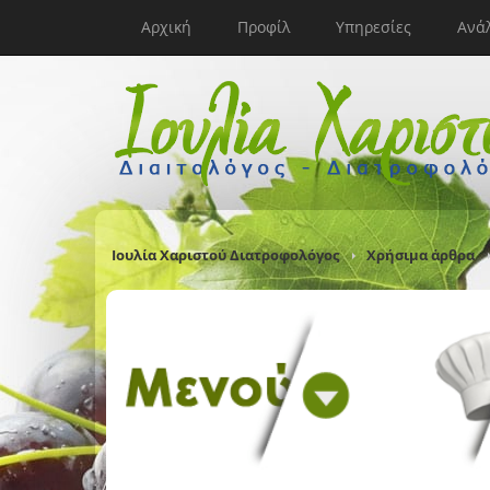
Αρχική
Προφίλ
Υπηρεσίες
Ανά
Ιουλία Χαριστού Διατροφολόγος
Χρήσιμα άρθρα