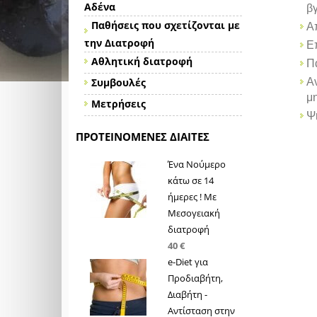
Αδένα
β
Παθήσεις που σχετίζονται με
Α
την Διατροφή
Επ
Αθλητική διατροφή
Π
Συμβουλές
Αν
μ
Μετρήσεις
Ψ
ΠΡΟΤΕΙΝΌΜΕΝΕΣ ΔΊΑΙΤΕΣ
Ένα Νούμερο
κάτω σε 14
ήμερες ! Με
Μεσογειακή
διατροφή
40 €
e-Diet για
Προδιαβήτη,
Διαβήτη -
Αντίσταση στην