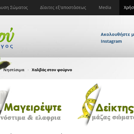
λυση Σώματος
Δίαιτες εξ'αποστάσεως
Media
Χρήσ
Ακολουθήστε μ
Instagram
Νηστίσιμα
Χαλβάς στον φούρνο