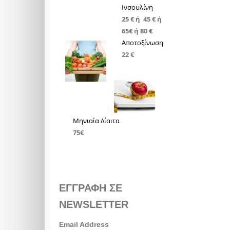
Ινσουλίνη
25 € ή 45 € ή
65€ ή 80 €
Αποτοξίνωση
22 €
Μηνιαία Δίαιτα
75€
ΕΓΓΡΑΦΗ ΣΕ
NEWSLETTER
Email Address