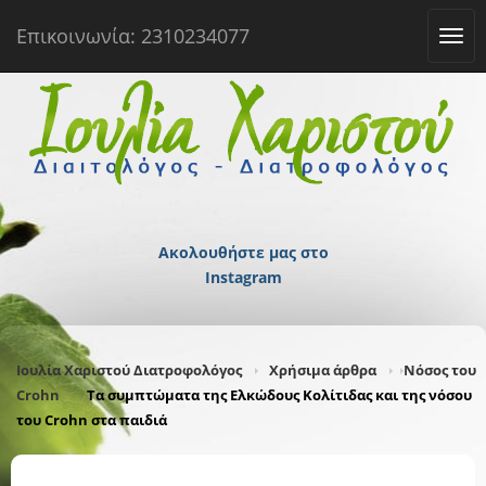
Επικοινωνία: 2310234077
Tog
navi
Ακολουθήστε μας στο
Instagram
Ιουλία Χαριστού Διατροφολόγος
Χρήσιμα άρθρα
Νόσος του
Crohn
Τα συμπτώματα της Ελκώδους Κολίτιδας και της νόσου
του Crohn στα παιδιά