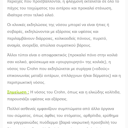
περιοχές που προσβάλλονται, η φλεγμονή εκτείνεται σε όλο το
πάχος του τοιχώματος του εντέρου και προκαλεί στένωση,
ιδιαίτερα στον τελικό ειλεό.
Οι κλινικές εκδηλώσεις της νόσου μπορεί να είναι ήπιες ή
σοβαρές, εκδηλώνονται με εξάρσεις και υφέσεις και
περιλαμβάνουν διάρροιες, κολικοειδείς πόνους, πυρετό,
αναιμία, ανορεξία, απώλεια σωματικού βάρους.
Άλλοι τύποι είναι ο αποφρακτικός (προκαλεί πόνο στην κοιλιά
σαν κολικό, φούσκωμα και «γουργουρητό» της κοιλιάς), η
νόσος του Crohn που εκδηλώνεται με συρίγγια («οδούς»
επικοινωνίας μεταξύ εντέρων, σπλάγχνων ή/και δέρματος) και η
περιπρωκτική νόσος.
Σημείωση :
Η νόσος του Crohn, όπως και η ελκώδης κολίτιδα,
παρουσιάζει υφέσεις και εξάρσεις.
Πολλοί ασθενείς εμφανίζουν συμπτώματα από άλλα όργανα
του σώματος, όπως άφθες του στόματος, αρθρίτιδα, ερύθημα
και γαγγραινώδες πυόδερμα (βαριά νεκρωτική προσβολή του