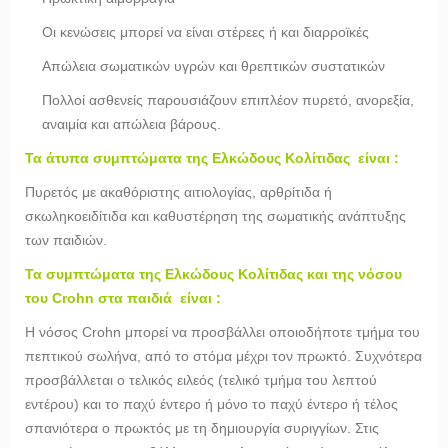
Οι κενώσεις μπορεί να είναι στέρεες ή και διαρροϊκές
Απώλεια σωματικών υγρών και θρεπτικών συστατικών
Πολλοί ασθενείς παρουσιάζουν επιπλέον πυρετό, ανορεξία,
αναιμία και απώλεια βάρους.
Τα άτυπα συμπτώματα της Ελκώδους Κολίτιδας είναι :
Πυρετός με ακαθόριστης αιτιολογίας, αρθρίτιδα ή
σκωληκοειδίτιδα και καθυστέρηση της σωματικής ανάπτυξης
των παιδιών.
Τα συμπτώματα της Ελκώδους Κολίτιδας και της νόσου
του Crohn στα παιδιά είναι :
Η νόσος Crohn μπορεί να προσβάλλει οποιοδήποτε τμήμα του
πεπτικού σωλήνα, από το στόμα μέχρι τον πρωκτό. Συχνότερα
προσβάλλεται ο τελικός ειλεός (τελικό τμήμα του λεπτού
εντέρου) και το παχύ έντερο ή μόνο το παχύ έντερο ή τέλος
σπανιότερα ο πρωκτός με τη δημιουργία συριγγίων. Στις