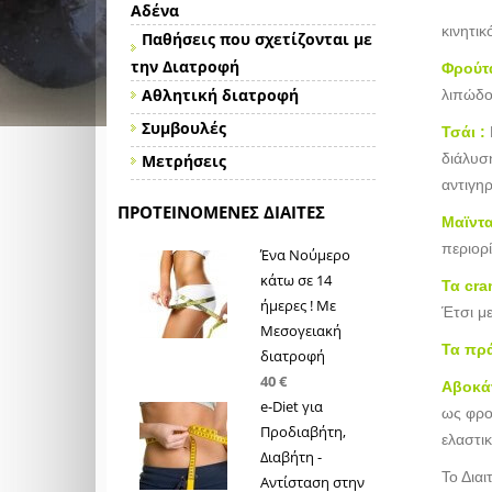
Αδένα
κινητικ
Παθήσεις που σχετίζονται με
την Διατροφή
Φρούτα
Αθλητική διατροφή
λιπώδο
Συμβουλές
Τσάι :
διάλυση
Μετρήσεις
αντιγηρ
ΠΡΟΤΕΙΝΌΜΕΝΕΣ ΔΊΑΙΤΕΣ
Μαϊντα
περιορ
Ένα Νούμερο
κάτω σε 14
Τα cra
ήμερες ! Με
Έτσι μ
Μεσογειακή
Τα πρ
διατροφή
40 €
Αβοκά
e-Diet για
ως φρο
Προδιαβήτη,
ελαστι
Διαβήτη -
Το Δια
Αντίσταση στην