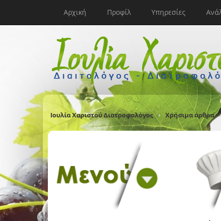
Αρχική
Προφίλ
Υπηρεσίες
Ανά
Ιουλία Χαριστού Διατροφολόγος
Χρήσιμα άρθρα