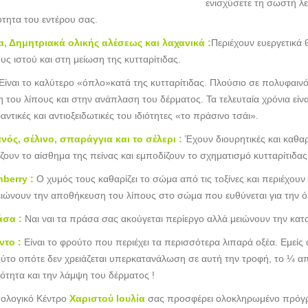
ενισχύσετε τη σωστή λε
ότητα του εντέρου σας.
, Δημητριακά ολικής αλέσεως και λαχανικά :
Περιέχουν ευεργετικά
υς ιστού και στη μείωση της κυτταρίτιδας.
Είναι το καλύτερο «όπλο»κατά της κυτταρίτιδας. Πλούσιο σε πολυφαινόλε
 του λίπους και στην ανάπλαση του δέρματος. Τα τελευταία χρόνια είνα
αντικές και αντιοξειδωτικές του ιδιότητες «το πράσινο τσάι».
νός, σέλινο, σπαράγγια και το σέλερι :
Έχουν διουρητικές και καθαρ
ίζουν το αίσθημα της πείνας και εμποδίζουν το σχηματισμό κυτταρίτιδα
nberry :
Ο χυμός τους καθαρίζει το σώμα από τις τοξίνες και περιέχου
ειώνουν την αποθήκευση του λίπους στο σώμα που ευθύνεται για την 
άσα :
Ναι ναι τα πράσα σας ακούγεται περίεργο αλλά μειώνουν την κα
ντο :
Είναι το φρούτο που περιέχει τα περισσότερα λιπαρά οξέα. Εμείς ο
ύτο οπότε δεν χρειάζεται υπερκατανάλωση σε αυτή την τροφή, το ¼ από α
κότητα και την λάμψη του δέρματος !
ιτολογικό Κέντρο
Χαριστού Ιουλία
σας προσφέρει ολοκληρωμένο πρόγρα