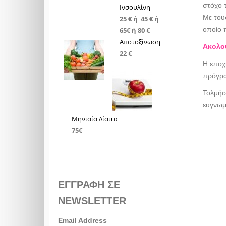
στόχο 
Ινσουλίνη
Με του
25 € ή 45 € ή
οποίο 
65€ ή 80 €
Αποτοξίνωση
Ακολου
22 €
Η εποχή
πρόγρα
Τολμήσ
ευγνω
Μηνιαία Δίαιτα
75€
ΕΓΓΡΑΦΗ ΣΕ
NEWSLETTER
Email Address