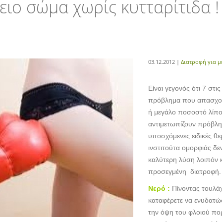
ειο σώμα χωρίς κυτταρίτιδα !
03.12.2012 |
Διατροφή για μ
Είναι γεγονός ότι 7 στις
πρόβλημα που απασχολε
ή μεγάλο ποσοστό λίπο
αντιμετωπίζουν πρόβλη
υποσχόμενες ειδικές θε
ινστιτούτα ομορφιάς δε
καλύτερη λύση λοιπόν κ
προσεγμένη
διατροφή.
Νερό :
Πίνοντας τουλάχ
καταφέρετε να ενυδατώσ
την όψη του φλοιού πο