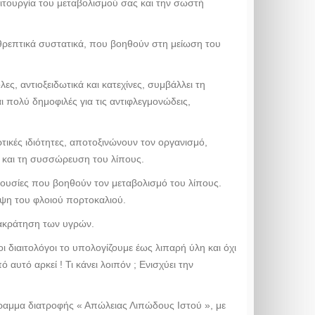
ιτουργία του μεταβολισμού σας και την σωστή
 θρεπτικά συστατικά, που βοηθούν στη μείωση του
ς, αντιοξειδωτικά και κατεχίνες, συμβάλλει τη
ι πολύ δημοφιλές για τις αντιφλεγμονώδεις,
τικές ιδιότητες, αποτοξινώνουν τον οργανισμό,
ς και τη συσσώρευση του λίπους.
ν ουσίες που βοηθούν τον μεταβολισμό του λίπους.
όψη του φλοιού πορτοκαλιού.
τακράτηση των υγρών.
ι διαιτολόγοι το υπολογίζουμε έως λιπαρή ύλη και όχι
υτό αρκεί ! Τι κάνει λοιπόν ; Ενισχύει την
μμα διατροφής « Απώλειας Λιπώδους Ιστού », με