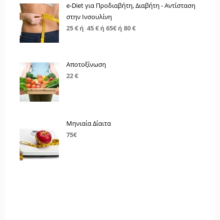
e-Diet για Προδιαβήτη, Διαβήτη - Αντίσταση
στην Ινσουλίνη
25 € ή 45 € ή 65€ ή 80 €
Αποτοξίνωση
22 €
Μηνιαία Δίαιτα
75€