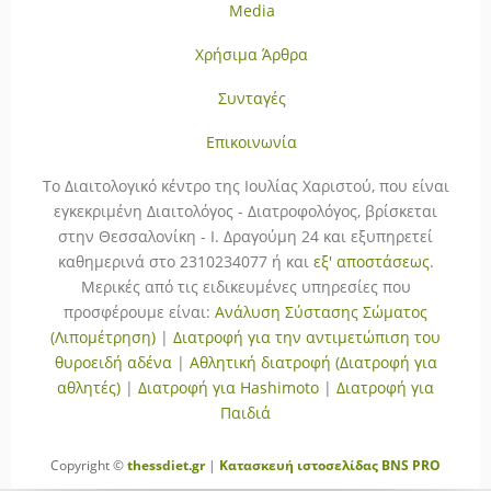
Media
Χρήσιμα Άρθρα
Συνταγές
Επικοινωνία
To Διαιτολογικό κέντρο της Ιουλίας Χαριστού, που είναι
εγκεκριμένη Διαιτολόγος - Διατροφολόγος, βρίσκεται
στην Θεσσαλονίκη - Ι. Δραγούμη 24 και εξυπηρετεί
καθημερινά στο 2310234077 ή και
εξ' αποστάσεως
.
Μερικές από τις ειδικευμένες υπηρεσίες που
προσφέρουμε είναι:
Ανάλυση Σύστασης Σώματος
(Λιπομέτρηση)
|
Διατροφή για την αντιμετώπιση του
θυροειδή αδένα
|
Αθλητική διατροφή (Διατροφή για
αθλητές)
|
Διατροφή για Hashimoto
|
Διατροφή για
Παιδιά
Copyright ©
thessdiet.gr
|
Κατασκευή ιστοσελίδας
BNS PRO