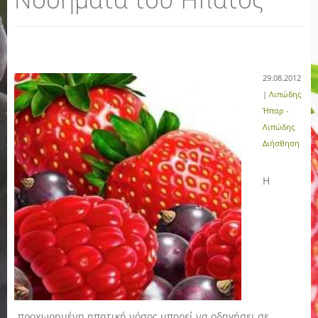
29.08.2012
|
Λιπώδης
Ήπαρ -
Λιπώδης
Διήσθηση
Η
προχωρημένη ηπατική νόσος μπορεί να οδηγήσει σε