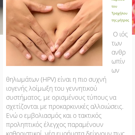
του
Τραχήλου
της μήτρας
Ο ιός
των
ανθρ
ωπίν
ων
θηλωμάτων (HPV) είναι η πιο συχνή
ιογενής λοίμωξη του γεννητικού
συστήματος, με ορισμένους τύπους να
σχετίζονται με προκαρκινικές αλλοιώσεις.
Ενώ ο εμβολιασμός και ο τακτικός
προληπτικός έλεγχος παραμένουν
καθοριστικοί, νέα ευρήματα δείχνουν πως