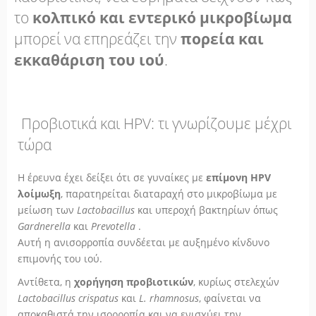
το
κολπικό και εντερικό μικροβίωμα
μπορεί να επηρεάζει την
πορεία και
εκκαθάριση του ιού
.
Προβιοτικά και HPV: τι γνωρίζουμε μέχρι
τώρα
Η έρευνα έχει δείξει ότι σε γυναίκες με
επίμονη HPV
λοίμωξη
, παρατηρείται διαταραχή στο μικροβίωμα με
μείωση των
Lactobacillus
και υπεροχή βακτηρίων όπως
Gardnerella
και
Prevotella
.
Αυτή η ανισορροπία συνδέεται με αυξημένο κίνδυνο
επιμονής του ιού.
Αντίθετα, η
χορήγηση προβιοτικών
, κυρίως στελεχών
Lactobacillus crispatus
και
L. rhamnosus
, φαίνεται να
αποκαθιστά την ισορροπία και να ενισχύει την