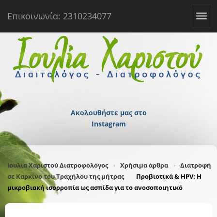
Επικοινωνία: 2310234077
Tog
navi
Ακολουθήστε μας στο
Instagram
Ιουλία Χαριστού Διατροφολόγος
Χρήσιμα άρθρα
Διατροφή
σε Καρκίνο του Τραχήλου της μήτρας
Προβιοτικά & HPV: Η
μικροβιακή ισορροπία ως ασπίδα για το ανοσοποιητικό