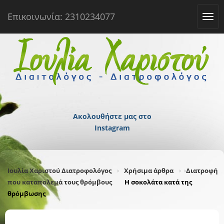
Επικοινωνία: 2310234077
Tog
navi
Ακολουθήστε μας στο
Instagram
Ιουλία Χαριστού Διατροφολόγος
Χρήσιμα άρθρα
Διατροφή
που καταπολεμά τους θρόμβους
Η σοκολάτα κατά της
θρόμβωσης