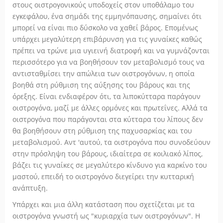
στους οιστρογονικούς υποδοχείς στον υποθάλαμο του
εγκεφάλου, ένα σημάδι της εμμηνόπαυσης, σημαίνει ότι
μπορεί να είναι πιο δύσκολο να χαθεί βάρος. Επομένως
υπάρχει μεγαλύτερη επιβάρυνση για τις γυναίκες καθώς
πρέπει να τρώνε μια υγιεινή διατροφή και να γυμνάζονται
περισσότερο για να βοηθήσουν τον μεταβολισμό τους να
αντισταθμίσει την απώλεια των οιστρογόνων, η οποία
βοηθά στη ρύθμιση της αύξησης του βάρους και της
όρεξης. Είναι ενδιαφέρον ότι, τα λιποκύτταρα παράγουν
οιστρογόνα, μαζί με άλλες ορμόνες και πρωτεΐνες. Αλλά τα
οιστρογόνα που παράγονται στα κύτταρα του λίπους δεν
θα βοηθήσουν στη ρύθμιση της παχυσαρκίας και του
μεταβολισμού. Αντ 'αυτού, τα οιστρογόνα που συνοδεύουν
στην πρόσληψη του βάρους, ιδιαίτερα σε κοιλιακό λίπος,
βάζει τις γυναίκες σε μεγαλύτερο κίνδυνο για καρκίνο του
μαστού, επειδή το οιστρογόνο διεγείρει την κυτταρική
ανάπτυξη.
Υπάρχει και μια άλλη κατάσταση που σχετίζεται με τα
οιστρογόνα γνωστή ως "κυριαρχία των οιστρογόνων". Η