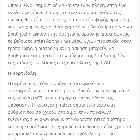
ύπνου, είναι σημαντικό να κάνετε έναν πλήρη, επτά έως
εννέα ώρες ύπνο. Επίσης, το τελευταίο σας γεύμα της
ημέρας θα πρέπει να περιέχει μια πηγή υψηλής πρωτεΐνης
και, ενδεχομένως, να είναι χαμηλό σε υδατάνθρακες για να
βοηθηθεί η έκκριση της αυξητικής ορμόνης. Διατηρώντας
τα βέλτιστα επίπεδα της HGH μέσω υγιών πρακτικών στον
τρόπο ζωής, η διατροφή και η άσκηση μπορούν να
βοηθήσουν σημαντικά στην αύξηση της λιπόλυσης λόγω
της καύσης του λίπους στις επιπτώσεις της HGH.
Η κορτιζόλη
Η ορμόνη κορτιζόλη παράγεται στο φλοιό των
επινεφριδίων σε απάντηση του φλοιού των επινεφριδίων
της ορμόνη (ACTH) που παράγεται στον αδένα της
υπόφυσης. Η κορτιζόλη παίζει σημαντικό ρόλο στη
ρύθμιση του σακχάρου στο αίμα, την0 παραγωγή
ενέργειας, των φλεγμονών, στο ανοσοποιητικό σύστημα
και στην επούλωση. Τα χαμηλά επίπεδα κορτιζόλης μπορεί
να προκαλέσουν χρόνια κόπωση, εξάντληση και μια