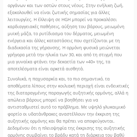
οργάνων και των οστών στους νέους. Στην ενήλικη ζωή,
εξακολουθεί να είναι ζωτικής σημασίας για άλλες
λειτουργίες. Η έλλειψη σε HGH μπορεί να προκαλέσει
καρδιαγγειακές παθήσεις, αύξηση του βάρους, μειωμένη
μυϊκή μάζα, το ρυτίδιασμα του δέρματος, μειωμένη
ενέργεια και άλλες καταστάσεις που σχετίζονται με τη
διαδικασία της γήρανσης. Η ορμόνη φυσικά μειώνεται
γρήγορα μετά την ηλικία των 30, και από τη στιγμή που
μια γυναίκα φτάνει την δεκαετία των «40» της, τα
αποτελέσματα είναι αρκετά αισθητά.
Συνολικά, η παχυσαρκία και, το πιο σημαντικό, τα
αποθέματα λίπους στην κοιλιακή περιοχή είναι ενδεικτικές
της διαταραγμένης παραγωγής αυξητικής ορμόνης, αλλά η
απώλεια βάρους μπορεί να βοηθήσει για να
αντισταθμιστεί αυτό το πρόβλημα. Με υψηλό γλυκαιμικό
φορτίο οι υδατάνθρακες αναστέλλουν την έκκριση της
αυξητικής ορμόνης και θα πρέπει να αποφεύγονται.
Δεδομένου ότι η πλειοψηφία της έκκρισης της αυξητικής
ορμόνης συμβαίνει το βράδυ κατά τη διάρκεια του βαθύ