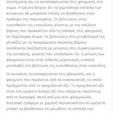
συστήματος και να ανταποκρίνονται στις φλεγμονές στο
σώμα. Η έρευνα δείχνει ότι τα χαμηλότερα επίπεδα των
κυτοκινών θα μπορούσε επίσης να βοηθήσουν στην
πρόληψη της παχυσαρκίας. Οι βελτιώσεις στην
ευαισθησία της ινσουλίνης γίνονται με την απώλεια
βάρους που προκαλείται από τις αλλαγές στις φλεγμονές
σε παχύσαρκα άτομα. Οι βελτιώσεις στο μεταβολισμό της
γλυκόζης με τα προγράμματα απώλειας βάρους
συνδέονται ανεξάρτητα με μειώσεις στις συγκεντρώσεις
της κυτοκίνης, γεγονός που υποδηλώνει ότι η μείωση των
φλεγμονών είναι ένας πιθανός μηχανισμός ο οποίος
μεσολαβεί στη βελτίωση της ευαισθησίας στην ινσουλίνη.
Οι κυτοκίνες ανταποκρίνονται στις φλεγμονές, και η
φλεγμονή που παράγεται από τα εικοσανοειδή, τα οποία
προέρχονται από το αραχιδονικό οξύ. Το αραχιδονικό οξύ
είναι ένα ωμέγα-6 λιπαρό οξύ που ελέγχεται πρωτίστως
από τη διατροφή. Μετά από μία αντι-φλεγμονώδη
διατροφή (τρόφιμα με χαμηλή περιεκτικότητα σε ωμέγα-6)
μπορεί να βοηθήσουν να μειωθούν τα επίπεδα των