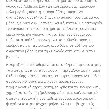
ασθένεια του ενδοκρινικού συστήματος που ονομάζεται
νόσος του Addison. Εάν τα επινεφρίδια σας παράγουν
πολύ μεγάλες ποσότητες κορτιζόλης, μπορεί να
αναπτύξουν συνθήκες, όπως την αύξηση του σωματικού
βάρους, ειδικά γύρω από την κοιλιά, κατάθλιψη λειτουργία
του ανοσοποιητικού συστήματος με όλες τις συνέπειες,
επιταχυνόμενη γήρανση και τα έλκη του στομάχους.
Πρόσφατα, πολλή προσοχή έχει κατευθυνθεί προς τις
επιδράσεις της περίσσειας κορτιζόλης σε αύξηση του
σωματικού βάρους και τη δυσκολία στην απώλεια του
βάρους.
Η κορτιζόλη απελευθερώνεται σε απόκριση προς το στρες.
Το στρες μπορεί να είναι φυσική, περιβαλλοντική, χημική
ή ιδιοπαθής. Όλες οι μορφές του στρες παράγουν τις ίδιες
φυσιολογικές συνέπειες. Αυτό περιλαμβάνει το
περιβαλλοντικό στρες (ζέστη, το κρύο και το θόρυβο, κλπ),
χημική καταπόνηση (μόλυνση, φάρμακα, κλπ), σωματικό
στρες (υπερβολική προσπάθεια, τραύμα, μόλυνση, κλπ),
ψυχολογικό στρες (άγχος, φόβος, κ.λπ.) και βιοχημικές