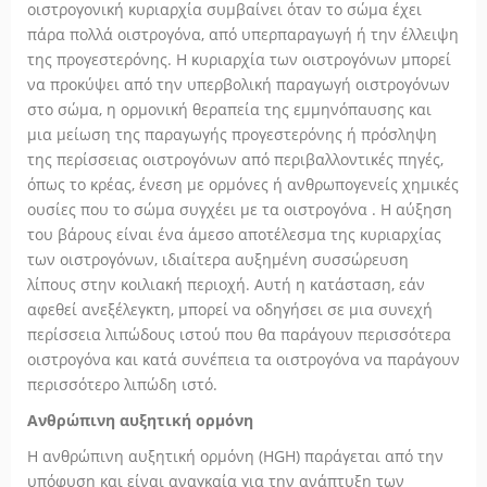
οιστρογονική κυριαρχία συμβαίνει όταν το σώμα έχει
πάρα πολλά οιστρογόνα, από υπερπαραγωγή ή την έλλειψη
της προγεστερόνης. Η κυριαρχία των οιστρογόνων μπορεί
να προκύψει από την υπερβολική παραγωγή οιστρογόνων
στο σώμα, η ορμονική θεραπεία της εμμηνόπαυσης και
μια μείωση της παραγωγής προγεστερόνης ή πρόσληψη
της περίσσειας οιστρογόνων από περιβαλλοντικές πηγές,
όπως το κρέας, ένεση με ορμόνες ή ανθρωπογενείς χημικές
ουσίες που το σώμα συγχέει με τα οιστρογόνα . Η αύξηση
του βάρους είναι ένα άμεσο αποτέλεσμα της κυριαρχίας
των οιστρογόνων, ιδιαίτερα αυξημένη συσσώρευση
λίπους στην κοιλιακή περιοχή. Αυτή η κατάσταση, εάν
αφεθεί ανεξέλεγκτη, μπορεί να οδηγήσει σε μια συνεχή
περίσσεια λιπώδους ιστού που θα παράγουν περισσότερα
οιστρογόνα και κατά συνέπεια τα οιστρογόνα να παράγουν
περισσότερο λιπώδη ιστό.
Ανθρώπινη αυξητική ορμόνη
Η ανθρώπινη αυξητική ορμόνη (HGH) παράγεται από την
υπόφυση και είναι αναγκαία για την ανάπτυξη των