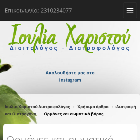
Επικοινωνία: 2310234077
Tog
navi
Ακολουθήστε μας στο
Instagram
Ιουλία Χαριστού Διατροφολόγος
Χρήσιμα άρθρα
Διατροφή
και Οιστρογόνα
Ορμόνες και σωματικό βάρος.
Ορμόνες και σωματικό