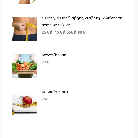
e-Diet για Προδιαβήτη, Διαβήτη - Αντίσταση
στην Ινσουλίνη
25 € ή 45 € ή 65€ ή 80 €
Αποτοξίνωση
22 €
Μηνιαία Δίαιτα
75€