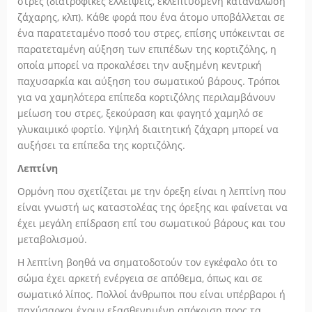
στρες (διατροφικές ελλείψεις, εκλεπτυσμένη κατανάλωση
ζάχαρης, κλπ). Κάθε φορά που ένα άτομο υποβάλλεται σε
ένα παρατεταμένο ποσό του στρες, επίσης υπόκεινται σε
παρατεταμένη αύξηση των επιπέδων της κορτιζόλης, η
οποία μπορεί να προκαλέσει την αυξημένη κεντρική
παχυσαρκία και αύξηση του σωματικού βάρους. Τρόποι
για να χαμηλότερα επίπεδα κορτιζόλης περιλαμβάνουν
μείωση του στρες, ξεκούραση και φαγητό χαμηλό σε
γλυκαιμικό φορτίο. Υψηλή διαιτητική ζάχαρη μπορεί να
αυξήσει τα επίπεδα της κορτιζόλης.
Λεπτίνη
Ορμόνη που σχετίζεται με την όρεξη είναι η λεπτίνη που
είναι γνωστή ως καταστολέας της όρεξης και φαίνεται να
έχει μεγάλη επίδραση επί του σωματικού βάρους και του
μεταβολισμού.
Η λεπτίνη βοηθά να σηματοδοτούν τον εγκέφαλο ότι το
σώμα έχει αρκετή ενέργεια σε απόθεμα, όπως και σε
σωματικό λίπος. Πολλοί άνθρωποι που είναι υπέρβαροι ή
παχύσαρκοι έχουν εξασθενημένη απόκριση προς τα