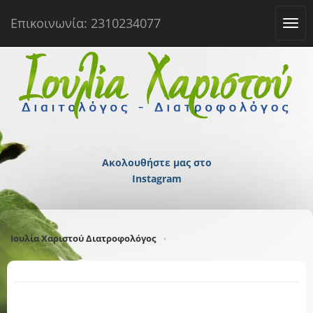
Επικοινωνία: 2310234077
Tog
navi
Ακολουθήστε μας στο
Instagram
Ιουλία Χαριστού Διατροφολόγος