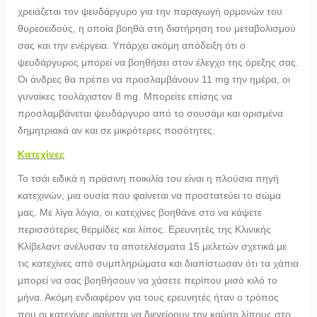
χρειάζεται τον ψευδάργυρο για την παραγωγή ορμονών του
θυρεοειδούς, η οποία βοηθά στη διατήρηση του μεταβολισμού
σας και την ενέργεια. Υπάρχει ακόμη απόδειξη ότι ο
ψευδάργυρος μπορεί να βοηθήσει στον έλεγχο της όρεξης σας.
Οι άνδρες θα πρέπει να προσλαμβάνουν 11 mg την ημέρα, οι
γυναίκες τουλάχιστον 8 mg. Μπορείτε επίσης να
προσλαμβάνεται ψευδάργυρο από το σουσάμι και ορισμένα
δημητριακά αν και σε μικρότερες ποσότητες.
Κατεχίνες
Το τσάι ειδικά η πράσινη ποικιλία του είναι η πλούσια πηγή
κατεχινών, μια ουσία που φαίνεται να προστατεύει το σώμα
μας. Με λίγα λόγια, οι κατεχίνες βοηθάνε στο να κάψετε
περισσότερες θερμίδες και λίπος. Ερευνητές της Κλινικής
Κλίβελαντ ανέλυσαν τα αποτελέσματα 15 μελετών σχετικά με
τις κατεχίνες από συμπληρώματα και διαπίστωσαν ότι τα χάπια
μπορεί να σας βοηθήσουν να χάσετε περίπου μισό κιλό το
μήνα. Ακόμη ενδιαφέρον για τους ερευνητές ήταν ο τρόπος
που οι κατεχίνες φαίνεται να διεγείρουν την καύση λίπους στο