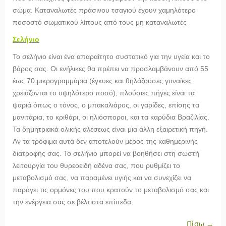
σώμα. Καταναλωτές πράσινου τσαγιού έχουν χαμηλότερο
ποσοστό σωματικού λίπους από τους μη καταναλωτές
Σελήνιο
Το σελήνιο είναι ένα απαραίτητο συστατικό για την υγεία και το
βάρος σας. Οι ενήλικες θα πρέπει να προσλαμβάνουν από 55
έως 70 μικρογραμμάρια (έγκυες και θηλάζουσες γυναίκες
χρειάζονται το υψηλότερο ποσό), πλούσιες πήγες είναι τα
ψαριά όπως ο τόνος, ο μπακαλιάρος, οι γαρίδες, επίσης τα
μανιτάρια, το κριθάρι, οι ηλιόσποροι, και τα καρύδια Βραζιλίας.
Τα δημητριακά ολικής αλέσεως είναι μια άλλη εξαιρετική πηγή.
Αν τα τρόφιμα αυτά δεν αποτελούν μέρος της καθημερινής
διατροφής σας. Το σελήνιο μπορεί να βοηθήσει στη σωστή
λειτουργία του θυρεοειδή αδένα σας, που ρυθμίζει το
μεταβολισμό σας, να παραμένει υγιής και να συνεχίζει να
παράγει τις ορμόνες του που κρατούν το μεταβολισμό σας και
την ενέργεια σας σε βέλτιστα επίπεδα.
Πίσω →