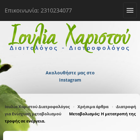
Επικοινωνία: 2310234077
Tog
navi
Ακολουθήστε μας στο
Instagram
Ιουλία Χαριστού Διατροφολόγος
Χρήσιμα άρθρα
Διατροφή
για Ενίσχυση μεταβολισμού
Μεταβολισμός: Η μετατροπή της
τροφής σε ενέργεια.