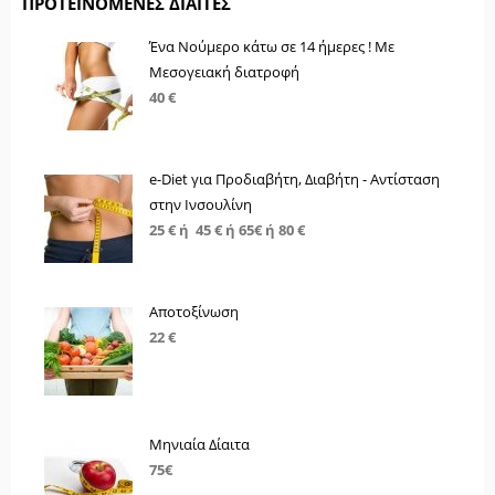
ΠΡΟΤΕΙΝΌΜΕΝΕΣ ΔΊΑΙΤΕΣ
Ένα Νούμερο κάτω σε 14 ήμερες ! Με
Μεσογειακή διατροφή
40 €
e-Diet για Προδιαβήτη, Διαβήτη - Αντίσταση
στην Ινσουλίνη
25 € ή 45 € ή 65€ ή 80 €
Αποτοξίνωση
22 €
Μηνιαία Δίαιτα
75€