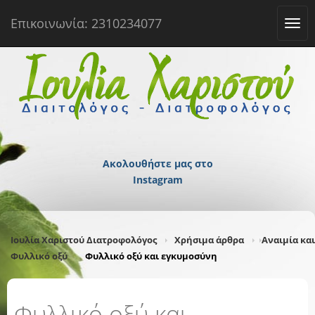
Επικοινωνία: 2310234077
Tog
navi
Ακολουθήστε μας στο
Instagram
Ιουλία Χαριστού Διατροφολόγος
Χρήσιμα άρθρα
Αναιμία και
Φυλλικό οξύ
Φυλλικό οξύ και εγκυμοσύνη
Φυλλικό οξύ και