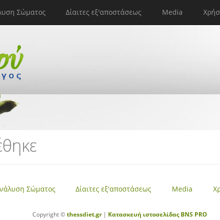
λυση Σώματος
Δίαιτες εξ'αποστάσεως
Media
Χρήσ
έθηκε
νάλυση Σώματος
Δίαιτες εξ'αποστάσεως
Media
Χ
Copyright ©
thessdiet.gr
|
Κατασκευή ιστοσελίδας
BNS PRO