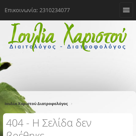
Επικοινωνία: 2310234077
Tog
navi
Ιουλία Χαριστού Διατροφολόγος
404 - Η Σελίδα δεν
βρέθηκε