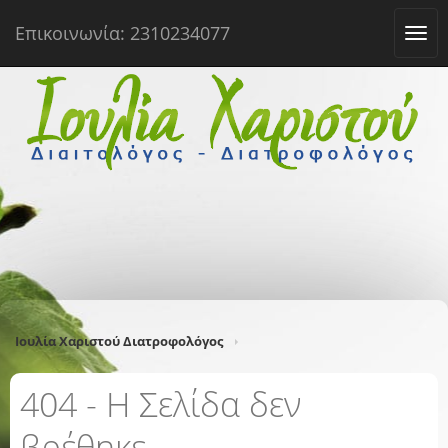
Επικοινωνία: 2310234077
Tog
navi
Ιουλία Χαριστού Διατροφολόγος
404 - Η Σελίδα δεν
βρέθηκε