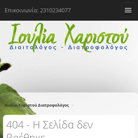
Επικοινωνία: 2310234077
Tog
navi
Ιουλία Χαριστού Διατροφολόγος
404 - Η Σελίδα δεν
βρέθηκε