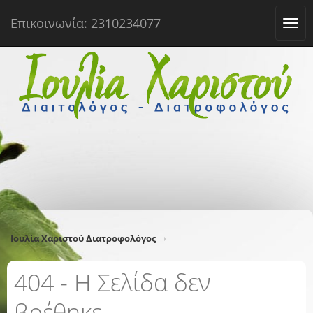
Επικοινωνία: 2310234077
Tog
navi
Ιουλία Χαριστού Διατροφολόγος
404 - Η Σελίδα δεν
βρέθηκε