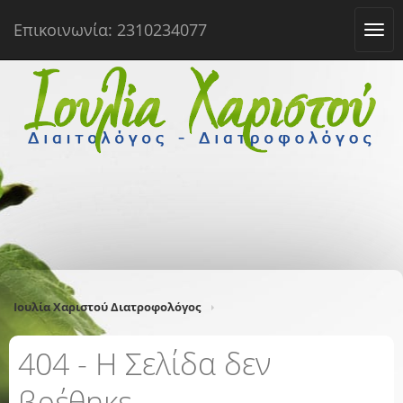
Επικοινωνία: 2310234077
Tog
navi
Ιουλία Χαριστού Διατροφολόγος
404 - Η Σελίδα δεν
βρέθηκε